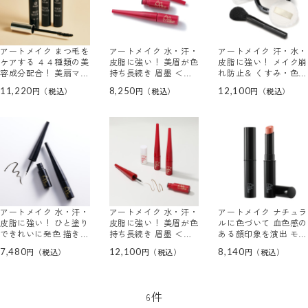
アートメイク まつ毛を
アートメイク 水・汗・
アートメイク 汗・水・
ケアする ４４種類の美
皮脂に強い！ 美眉が色
皮脂に強い！ メイク崩
容成分配合！ 美扇マス
持ち長続き 眉墨 ＜ナ
れ防止＆ くすみ・色ム
カラ ＜漆黒ブラック＞
チュラルブラウン＞ ２
ラをカバー ビューティ
11,220
8,250
12,100
３本セット
本特別セット
ーキープ フェイスパウ
ダー ２個分特別セット
アートメイク 水・汗・
アートメイク 水・汗・
アートメイク ナチュラ
皮脂に強い！ ひと塗り
皮脂に強い！ 美眉が色
ルに色づいて 血色感の
できれいに発色 描きや
持ち長続き 眉墨 ＜ナ
ある顔印象を演出 モイ
すい極細筆 セラムアイ
チュラルブラウン＞ ３
ストリップティント ＜
7,480
12,100
8,140
ライナー ＜漆黒ブラッ
本スペシャルセット
アプリコット＞ ２本セ
ク＞ ２本セット
ット
件
6