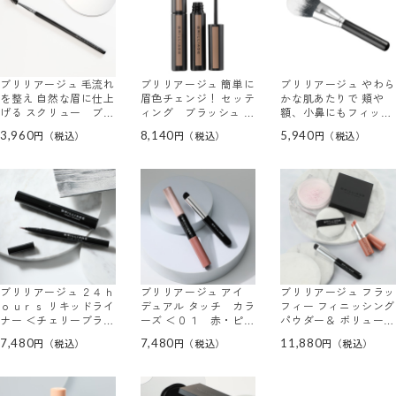
ブリリアージュ 毛流れ
ブリリアージュ 簡単に
ブリリアージュ やわら
を整え 自然な眉に仕上
眉色チェンジ！ セッテ
かな肌あたりで 頬や
げる スクリュー ブラ
ィング ブラッシュ ア
額、小鼻にもフィット
シ
イブロウ ＜オリーブブ
フェイス ブラシ
3,960
8,140
5,940
ラウン＞ ２本セット
ブリリアージュ ２４ｈ
ブリリアージュ アイ
ブリリアージュ フラッ
ｏｕｒｓ リキッドライ
デュアル タッチ カラ
フィー フィニッシング
ナー ＜チェリーブラウ
ーズ ＜０１ 赤・ピン
パウダー＆ ボリューミ
ン＞＆ マキシマムラッ
ク＞＆ フィンガーブラ
ーフィルム リップバー
7,480
7,480
11,880
シュ ビルドアップマス
シ
ム ＜コーラルハニー＞
カラ ＜ディープフィグ
＆ フィンガーブラシ
＞ カラーアイメイクセ
ット