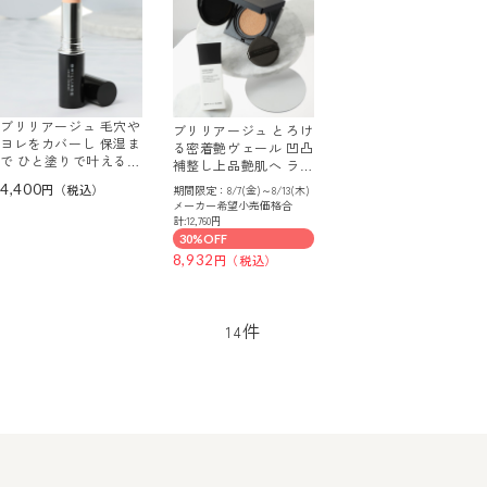
ブリリアージュ 毛穴や
ブリリアージュ とろけ
ヨレをカバーし 保湿ま
る密着艶ヴェール 凹凸
で ひと塗りで叶える
補整し上品艶肌へ ライ
リセッティングバーム
トヴェール クッション
4,400
期間限定：8/7(金)～8/13(木)
＜ペールピンク＞ （メ
ファンデ ベースメイク
メーカー希望小売価格合
ークアップ プライマ
特別セット
計:12,760円
ー）
30%OFF
8,932
件
14