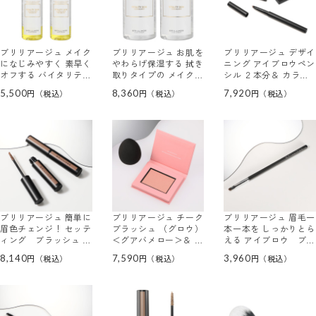
ブリリアージュ メイク
ブリリアージュ お肌を
ブリリアージュ デザイ
になじみやすく 素早く
やわらげ保湿する 拭き
ニング アイブロウペン
オフする バイタリテ
取りタイプの メイク落
シル ２本分＆ カラー
ィ スキン クレンジン
とし バイタリティ ス
オン アイブロウパウダ
5,500
8,360
7,920
グドロップス アイズ＆
キン クレンジングドロ
ー ＜ピンキッシュブラ
リップス ２本セット
ップス ２本セット
ウン＞ 特別セット
ブリリアージュ 簡単に
ブリリアージュ チーク
ブリリアージュ 眉毛一
眉色チェンジ！ セッテ
ブラッシュ （グロウ）
本一本を しっかりとら
ィング ブラッシュ ア
＜グアバメロー＞＆ テ
える アイブロウ ブラ
イブロウ ＜ピンキッシ
クニカルブレンダー
シ
8,140
7,590
3,960
ュブラウン＞ ２本セッ
ト