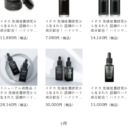
イチカ 先端培養研究か
イチカ 先端培養研究か
イチカ 先端培養研究か
ら生まれた 話題のハリ
ら生まれた 話題のハリ
ら生まれた 話題のハリ
成分配合！ ハリツヤな
成分配合！ ハリツヤ潤
成分配合！ ハリツヤ潤
めらか肌へ導くｉＰＳ
い なめらか肌へ導く化
い なめらか肌へ導く化
11,880
7,080
14,160
－ＳＮＡ 美容クリーム
粧水 ｉＰＳ－ＳＮＡロ
粧水 ｉＰＳ－ＳＮＡロ
ーション
ーション ２本セット
リニューアル前商品 イ
イチカ 先端培養研究か
イチカ 先端培養研究か
チカ 先端培養研究から
ら生まれた 話題のハリ
ら生まれた 話題のハリ
生まれた 話題のハリ成
成分配合！ ハリツヤ潤
成分配合！ ハリツヤ潤
分配合！ ハリツヤ潤い
い美肌へ導く ｉＰＳ－
い美肌へ導く ｉＰＳ－
28,160
30,000
15,000
なめらか肌へ導く美容
ＳＮＡ エッセンスプラ
ＳＮＡ エッセンスプラ
液 ｉＰＳ－ＳＮＡエッ
ス ２本セット
ス （美容液）
センス ２本セット
件
6