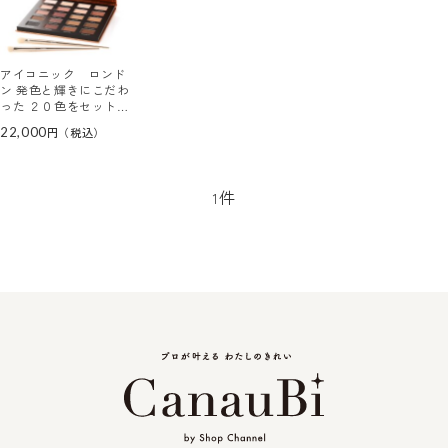
アイコニック ロンド
ン 発色と輝きにこだわ
った ２０色をセットイ
ン ホッティングアップ
22,000
アイシャドウパレット
＆ アイシャドウブラシ
セット
件
1