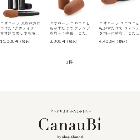
エオローラ 光を味方に
エオローラ コロコロと
エオローラ コロコロと
つけた “光差メイク”
転がすだけで ファンデ
転がすだけで ファンデ
立体的な美しさを演
を均一に塗布！ こだわ
を均一に塗布！ こだわ
出！ オールタイム フ
りの回転式パフ ビュー
りの回転式パフ ビュー
11,000
3,300
4,400
ァンデーション 特別セ
ティーローラーパフ レ
ティーローラーパフ
ット
フィル ２個セット
件
3