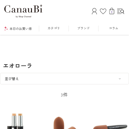
0
カテゴリ
ブランド
コラム
本日のお買い得
エオローラ
件
3