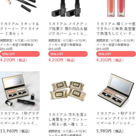
リカリアル リキッド＆
リカリアル メイクアッ
リカリアル 輝くツヤ感
クリーミー アイライナ
プ効果で 唇の凹凸＆縦
できれいに発色 高密着
ー ２本セット
ジワカバー ふっくら唇
で色落ちしにくい ティ
を演出！ リップルミナ
ントタイプ クリーミィ
期間限定：8/7(金)～8/13(木)
期間限定：8/7(金)～8/13(木)
期間限定：8/7(金)～8/13(木)
ス ＜テラコッタ＆バイ
グロスティント ２色セ
メーカー希望小売価格合
メーカー希望小売価格合
メーカー希望小売価格合
オレットベリー＞ ２色
ット
計:8,400円
計:8,400円
計:8,400円
セット
50%OFF
50%OFF
50%OFF
4,200
4,200
4,200
リカリアル １秒グラデ
リカリアル １秒グラデ
リカリアル 汚れを落と
ーション アイシャドウ
ーション アイシャドウ
し角質をケア ワントー
＜ゴールド／シャイン
＜ゴールド／シャイン
ン明るい肌へ導く ３０
＞＆ マルチハイライタ
＞ （アイシャドウパレ
秒美肌 オールインワン
11,960
5,980
期間限定：8/7(金)～8/13(木)
ー ＜オーロラピンク／
ット）
ケアシート ４個セット
メーカー希望小売価格合