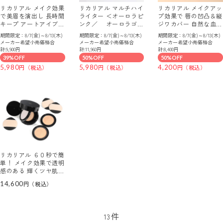
リカリアル メイク効果
リカリアル マルチハイ
リカリアル メイクアッ
で美眉を演出し 長時間
ライター ＜オーロラピ
プ効果で 唇の凹凸＆縦
キープ アートアイブロ
ンク／ オーロラゴー
ジワカバー 自然な血色
ウティント ３本セット
ルド＞ ２本セット
感を演出 リップオイル
期間限定：8/7(金)～8/13(木)
期間限定：8/7(金)～8/13(木)
期間限定：8/7(金)～8/13(木)
エッセンス ２本セット
メーカー希望小売価格合
メーカー希望小売価格合
メーカー希望小売価格合
計:9,900円
計:11,960円
計:8,400円
39%OFF
50%OFF
50%OFF
5,980
5,980
4,200
リカリアル ６０秒で簡
単！ メイク効果で透明
感のある 輝くツヤ肌に
仕上がる マルチファン
14,600
デ＆パウダー 特別セッ
ト
件
13