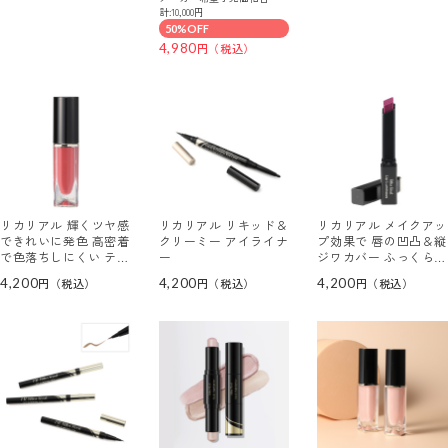
オーロラゴールド＞
計:10,000円
50%OFF
4,980
リカリアル 輝くツヤ感
リカリアル リキッド＆
リカリアル メイクアッ
できれいに発色 高密着
クリーミー アイライナ
プ効果で 唇の凹凸＆縦
で色落ちしにくい ティ
ー
ジワカバー ふっくら唇
ントタイプ クリーミィ
を演出！ リップルミナ
4,200
4,200
4,200
グロスティント （リッ
ス （リップカラー）
プカラー）