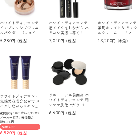
ホワイトディアマンテ
ホワイトディアマンテ
ホワイトディアマンテ
インプレッシブジュエ
眉メイクをしながら ハ
薬用ホワイト＆ リンク
ルパウダー （フェイス
リコシ美眉に導く！ ア
ルクリームＩＩ “フォ
パウダー）
イブロウスタイリスト
ースファクトＩＩ”
5,280
7,040
13,200
２本セット
（医薬部外品・ 薬用
クリーム）
リニューアル前商品 ホ
ホワイトディアマンテ
ワイトディアマンテ 潤
先端美容成分配合で メ
いツヤ肌仕上がり １品
イクしながらスキンケ
７役！ダイレクト メッ
ア 美容液発想の化粧下
6,600
期間限定：8/7(金)～8/13(木)
シュパクトタイプ プリ
地 フローレスヴェール
メーカー希望小売価格合
ズムオーラ ファンデー
２本セット
計:13,640円
ション ３個分セット
50%OFF
6,820