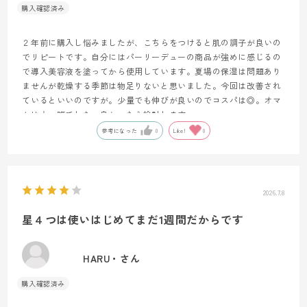
２年前に購入し悩みましたが、こちらをつけると肌の調子が良いの
でリピートです。自分にはパーリーデューの商品が強めに感じるの
で導入美容液を塗ってから使用しています。夏場の保湿は問題あり
ませんが乾燥する季節は物足りないと思いました。今回は改善され
ているといいのですが。少量でも伸びが良いのでコスパは◎。オマ
ケは太っ腹でした。良かったら検討します。
参考になった
0
Like!
0
2026.7.8
星４つは使いはじめてまだ1週間だからです
HARU・さん