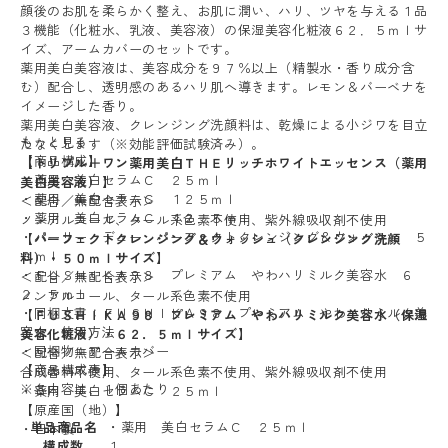
顔後のお肌を柔らかく整え、お肌に潤い、ハリ、ツヤを与える１品
３機能（化粧水、乳液、美容液）の保湿美容化粧液６２．５ｍｌサ
イズ、アームカバーのセットです。
薬用美白美容液は、美容成分を９７％以上（精製水・香り成分含
む）配合し、透明感のあるハリ肌へ導きます。レモン＆バーベナを
イメージした香り。
薬用美白美容液、クレンジング洗顔料は、乾燥による小ジワを目立
もっと見る
たなくします（※効能評価試験済み）。
【商品構成】
【トリプル＋ワン薬用美白ＴＨＥリッチホワイトエッセンス（薬用
・薬用 美白セラムＣ ２５ｍｌ
美白美容液）】
・薬用 美白セラムＣ １２５ｍｌ
＜配合／無配合表示＞
・薬用 美白セラムＣ １２．５ｍｌ
ノンアルコール、タール系色素不使用、紫外線吸収剤不使用
・パーリー デュー パーフェクトクレンジング＆ウォッシュ ５
【パーフェクトクレンジング＆ウォッシュ（クレンジング洗顔
０ｍｌ
料）・５０ｍｌサイズ】
・ＦＵＳＨＩＫＡ９８ プレミアム やわハリミルク美容水 ６
＜配合／無配合表示＞
２．５ｍｌ
ノンアルコール、タール系色素不使用
・同梱文書：ＦＵＳＨＩＫＡ９８ プレミアム やわハリミルク美
【ＦＵＳＨＩＫＡ９８ プレミアム やわハリミルク美容水（保湿
容水 使用方法
美容化粧液）・６２．５ｍｌサイズ】
・同梱物：アームカバー
＜配合／無配合表示＞
【商品構成表】
合成香料不使用、タール系色素不使用、紫外線吸収剤不使用
※各内容は、１個あたり
・薬用 美白セラムＣ ２５ｍｌ
【原産国（地）】
単品商品名
・薬用 美白セラムＣ ２５ｍｌ
・日本製
構成数
１