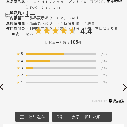
単品商品名
・ＦＵＳＨＩＫＡ９８ プレミアム やわハリミルク
美容水 ６２．５ｍｌ
構成数
１
レビュー
内容量
・製品表示あり ６２．５ｍｌ
適用使用量
・製品表示あり ・１回使用量 ：適量
4.4
使用期間の
・目安期間あり ：約１ヶ月分 ※使用方法により異
目安
なる
105
レビュー件数：
件
★
5
(57)
★
4
(36)
★
3
(10)
★
2
(2)
★
1
(0)
絞り込み
表示：新しい順