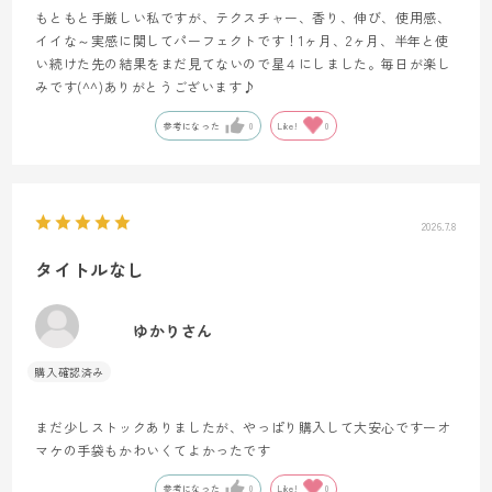
もともと手厳しい私ですが、テクスチャー、香り、伸び、使用感、
イイな～実感に関してパーフェクトです！1ヶ月、2ヶ月、半年と使
い続けた先の結果をまだ見てないので星４にしました。毎日が楽し
みです(^^)ありがとうございます♪
参考になった
0
Like!
0
2026.7.8
タイトルなし
ゆかりさん
まだ少しストックありましたが、やっぱり購入して大安心ですーオ
マケの手袋もかわいくてよかったです
参考になった
0
Like!
0