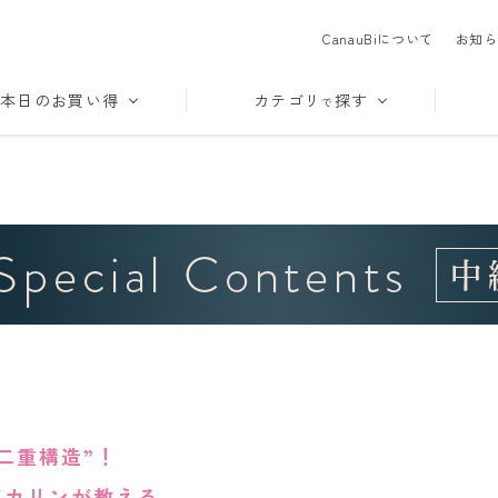
CanauBiについて
お知ら
本日のお買い得
カテゴリ
探す
で
二重構造”！
アカリンが教える