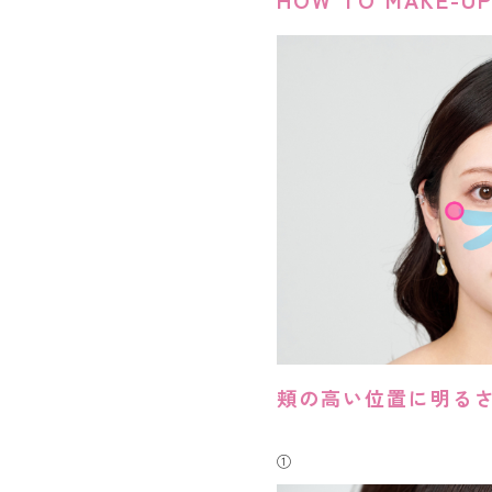
頬の高い位置に明る
①