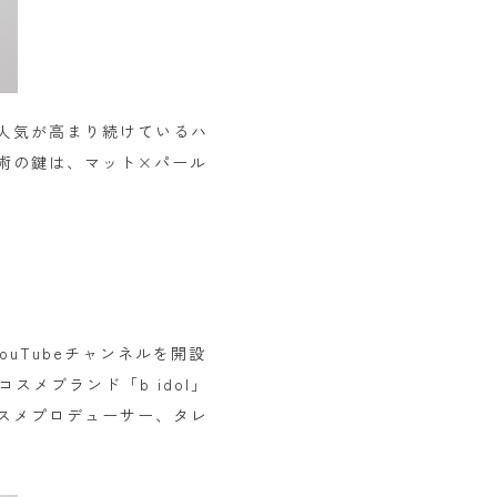
人気が高まり続けているハ
術の鍵は、マット×パール
uTubeチャンネルを開設
メブランド「b idol」
スメプロデューサー、タレ