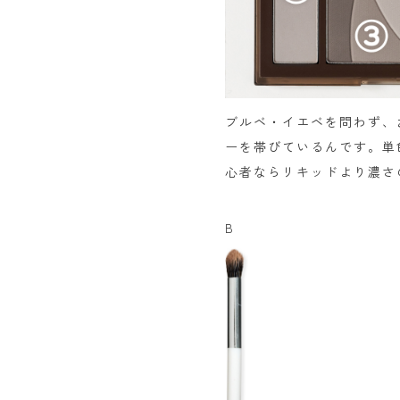
ブルベ・イエベを問わず、
ーを帯びているんです。単
心者ならリキッドより濃さ
B