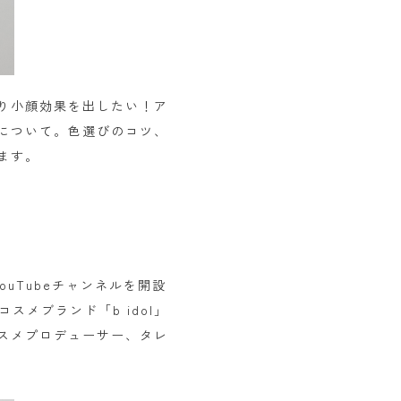
り小顔効果を出したい！ア
について。色選びのコツ、
ます。
uTubeチャンネルを開設
メブランド「b idol」
スメプロデューサー、タレ