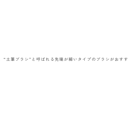
、“土筆ブラシ”と呼ばれる先端が細いタイプのブラシがおすす