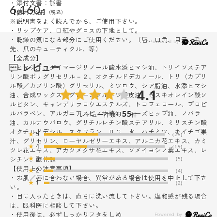
・添付文書：能書
6,160
【使用方法】
※説明書をよく読んでから、ご使用下さい。
・リップケア、口紅やグロスの下地として。
・乾燥の気になる部分にご使用ください。（唇、口角、目元、毛
先、爪のキューティクル、等）
【全成分】
レビュー
・ヒマシ油、ダイマージリノール酸水添ヒマシ油、トリイソステア
リン酸ポリグリセリル－２、オクチルドデカノール、トリ（カプリ
ル酸／カプリン酸）グリセリル、ミツロウ、シア脂油、水添ヒマシ
4.1
油、合成ワックス、グレープフルーツ果皮油、セスキオレイン酸ソ
ルビタン、キャンデリラロウエステルズ、トコフェロール、プロピ
ルパラベン、アルガニアスピノサ核油、ローズヒップ油、ノバラ
55
レビュー件数：
件
油、カルナウバロウ、グリチルレチン酸ステアリル、ミリスチン酸
オクチルドデシル、スクワラン、ＢＧ、水、ハチミツ、キイチゴ果
★
5
(25)
汁、グリセリン、ローヤルゼリーエキス、アルニカ花エキス、カミ
★
4
(19)
ツレ花エキス、アカツメクサ花エキス、ソメイヨシノ葉エキス、レ
★
3
シチン、酸化鉄
(5)
【使用上の注意事項】
★
2
(4)
・お肌／唇に合わない場合、異常がある場合は使用を中止して下さ
★
1
(2)
い。
・目に入ったときは、直ちに洗い流して下さい。違和感が残る場合
は、眼科医に相談して下さい。
・使用後は、必ずしっかりフタをしめ