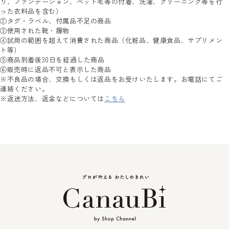
り、ファンデーション、ペット毛等の付着、洗濯、クリーニング等を行
った衣料品を含む）
②タグ・ラベル、付属品不足の商品
③使用された靴・履物
④試用の範囲を超えて消費された商品（化粧品、健康食品、サプリメン
ト等）
⑤商品到着後30日を経過した商品
⑥販売時に返品不可と表示した商品
※不良品の場合、交換もしくは返品をお受けいたします。お電話にてご
連絡ください。
※返送方法、返金などについては
こちら