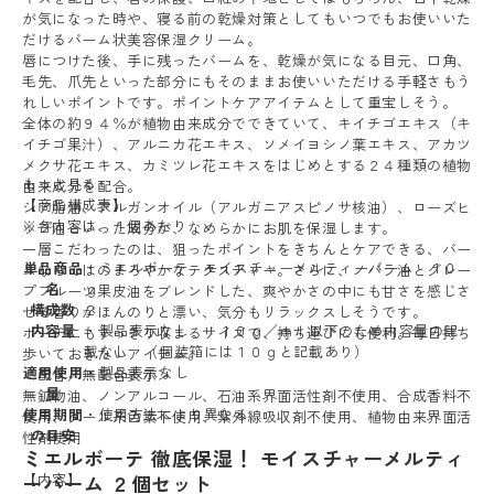
が気になった時や、寝る前の乾燥対策としてもいつでもお使いいた
だけるバーム状美容保湿クリーム。
唇につけた後、手に残ったバームを、乾燥が気になる目元、口角、
毛先、爪先といった部分にもそのままお使いいただける手軽さもう
れしいポイントです。ポイントケアアイテムとして重宝しそう。
全体の約９４％が植物由来成分でできていて、キイチゴエキス（キ
イチゴ果汁）、アルニカ花エキス、ソメイヨシノ葉エキス、アカツ
メクサ花エキス、カミツレ花エキスをはじめとする２４種類の植物
もっと見る
由来成分を配合。
【商品構成表】
シア脂油、アルガンオイル（アルガニアスピノサ核油）、ローズヒ
※各内容は、１個あたり
ップ油といった成分が、なめらかにお肌を保湿します。
一層こだわったのは、狙ったポイントをきちんとケアできる、バー
単品商品
・ミエルボーテ モイスチャーメルティーバーム １０
ムならではのまろやかなテクスチャー。さらに、ノバラ油とグレー
名
ｇ
プフルーツ果皮油をブレンドした、爽やかさの中にも甘さを感じさ
構成数
２
せる香りがほんのりと漂い、気分もリラックスしそうです。
内容量
・製品表示なし ：１０ｇ／ｍｌ以下のため内容量の記
ポーチにもすっきり収まるサイズで、持ち運びにも便利。毎日持ち
載なし （個装箱には１０ｇと記載あり）
歩いておきたいアイテム。
適用使用
・製品表示なし
＜配合／無配合表示＞
量
無鉱物油、ノンアルコール、石油系界面活性剤不使用、合成香料不
使用期間
・使用方法により異なる
使用、タール系色素不使用、紫外線吸収剤不使用、植物由来界面活
の目安
性剤使用
ミエルボーテ 徹底保湿！ モイスチャーメルティ
ーバーム ２個セット
【内容】