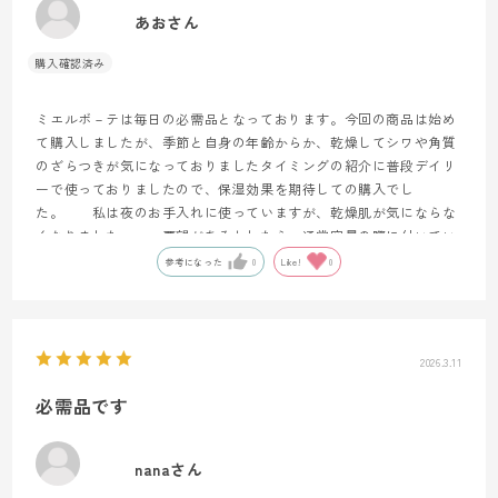
あおさん
ミエルボ－テは毎日の必需品となっております。今回の商品は始め
て購入しましたが、季節と自身の年齢からか、乾燥してシワや角質
のざらつきが気になっておりましたタイミングの紹介に普段デイリ
ーで使っておりましたので、保湿効果を期待しての購入でし
た。 私は夜のお手入れに使っていますが、乾燥肌が気にならな
くなりました。一つ要望があるとしたら、通常容量の際に付いてい
るブラシのような、ミニサイズのヘラか、ブラシがあると、助かり
参考になった
0
Like!
0
ます。 他のシリ－ズも私には欠かせない物となっております。有
難うございました。
2026.3.11
必需品です
nanaさん