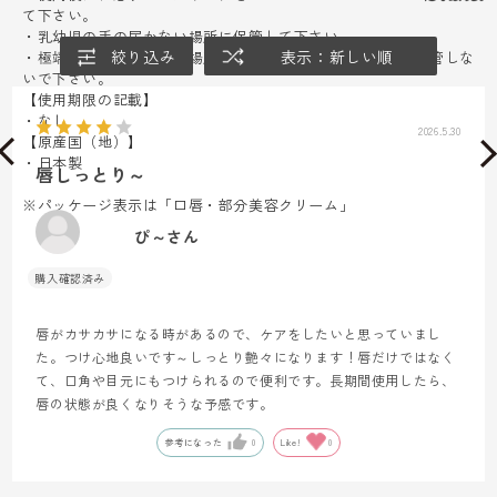
て下さい。
・乳幼児の手の届かない場所に保管して下さい。
絞り込み
表示：新しい順
・極端に高温又は低温の場所、直射日光のあたる場所には保管しな
いで下さい。
【使用期限の記載】
・なし
2026.5.30
【原産国（地）】
・日本製
唇しっとり～
※パッケージ表示は「口唇・部分美容クリーム」
ぴ～さん
唇がカサカサになる時があるので、ケアをしたいと思っていまし
た。つけ心地良いです～しっとり艶々になります！唇だけではなく
て、口角や目元にもつけられるので便利です。長期間使用したら、
唇の状態が良くなりそうな予感です。
参考になった
0
Like!
0