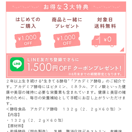
２年以上生き続ける“生きてる酵母”「アカデミア酵母」のご紹介で
す。アカデミア酵母にはビタミン、ミネラル、アミノ酸といった健
康や美容の維持に必要な栄養素も含まれています。健康と美容の維
持のために、毎日の栄養補給として手軽にお召し上がりいただけま
す。
＜酵母食品 アカデミア酵母 １３２ｇ（２．２ｇ×６０包）＞
【内容】
・１３２ｇ（２．２ｇ×６０包）
【原材料】
・乾燥酵母（国内製造）、乳糖、難消化性デキストリン、有機抹