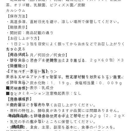
茶、オリゴ糖、乳酸菌、ビフィズス菌／炭酸
カルシウム
【保存方法】
・高温多湿、直射日光を避け、涼しい場所で保管してください。
【期限表示】
・開封前：商品記載の通り
【お召し上がり方】
・１日２～３包を目安によく振ってからお水などでお召し上がりく
もっと見る
ださい。
【商品構成】
【何日／何ヶ月／何回分／何食分】
・酵母食品 アカデミア酵母 １３２ｇ（２．２ｇ×６０包）×３
・２０～３０日分 ※使用方法により異なる
・同梱物
【栄養成分】
【アレルギー表示一覧】
＜１包（２．２ｇ）当たり＞
表示しているアレルギー物質は、特定原材料を対象にしています。
・エネルギー：７．５ｋｃａｌ、たんぱく質：０．６７ｇ、脂質：
＜酵母食品＞
０．１１ｇ、炭水化物：１．１９ｇ、 食塩相当量：０．００９ｇ
■アレルギー表示：乳成分
【同梱書類】
■コンタミネーション注意喚起表示：なし
・なし
【商品構成表】
【注意事項】
※各内容は、１個あたり
・開封後はできるだけ早くお召し上がりください。
・原料の特性上、酵母臭がありますが品質には問題ありません。
単品商品名
・酵母食品 アカデミア酵母 １３２ｇ（２．２ｇ×
・体質に合わない場合は使用を中止してください。
６０包）
・乳児の手の届かないところに保管してください。
構成数
３
・食生活は、主食、主菜、副菜を基本に、食事のバランスを。