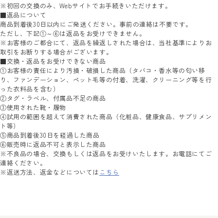
※初回の交換のみ、Webサイトでお手続きいただけます。
■返品について
商品到着後30日以内にご発送ください。事前の連絡は不要です。
ただし、下記①～⑥は返品をお受けできません。
※お客様のご都合にて、返品を繰返しされた場合は、当社基準によりお
取引をお断りする場合がございます。
■交換・返品をお受けできない商品
①お客様の責任により汚損・破損した商品（タバコ・香水等の匂い移
り、ファンデーション、ペット毛等の付着、洗濯、クリーニング等を行
った衣料品を含む）
②タグ・ラベル、付属品不足の商品
③使用された靴・履物
④試用の範囲を超えて消費された商品（化粧品、健康食品、サプリメン
ト等）
⑤商品到着後30日を経過した商品
⑥販売時に返品不可と表示した商品
※不良品の場合、交換もしくは返品をお受けいたします。お電話にてご
連絡ください。
※返送方法、返金などについては
こちら