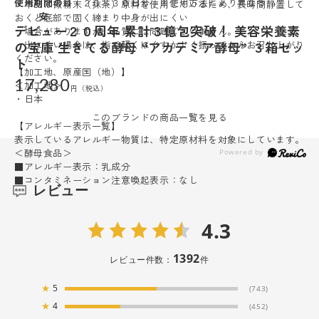
使用期間の目
・２０～３０日分 ※使用方法により異なる
・本品は微粉末（抹茶）原料を使用しているため、長時間静置して
安
おくと底部で固く締まり中身が出にくい
デビュー２０周年 累計３億包突破！ 美容栄養素
場合がありますが、品質には問題ございません。
の宝庫 生きてる酵母 “アカデミア酵母” ３箱セッ
・出にくい場合は、指で軽くほぐすかよく振ってからお召し上がり
ください。
ト
【加工地、原産国（地）】
17,280
＜加工地＞
・日本
このブランドの商品一覧を見る
【アレルギー表示一覧】
表示しているアレルギー物質は、特定原材料を対象にしています。
＜酵母食品＞
■アレルギー表示：乳成分
■コンタミネーション注意喚起表示：なし
レビュー
4.3
1392
レビュー件数：
件
★
5
(743)
★
4
(452)