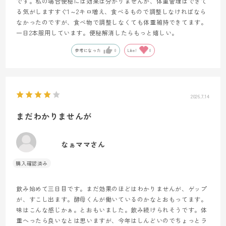
です。私の場合便秘には効果は分かりませんが、体重管理はできて
る気がしますすぐ1～2キロ増え、食べるもので調整しなければなら
なかったのですが、食べ物で調整しなくても体重維持できてます。
一日2本服用しています。便秘解消したらもっと嬉しい。
参考になった
0
Like!
0
2026.7.14
まだわかりませんが
なぁママさん
飲み始めて三日目です。まだ効果のほどはわかりませんが、ゲップ
が、すこし出ます。酵母くんが働いているのかなとおもってます。
味はこんな感じかぁ。とおもいました。飲み続けられそうです。体
重へったら良いなとは思いますが、今年はしんどいのでちょっとラ