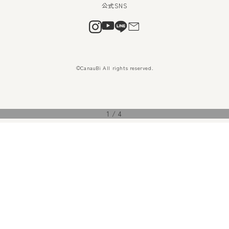
©CanauBi All rights reserved.
1
/
4