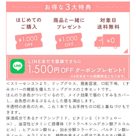
＜スリーセンス＞より、リップグロス、唇美容液、口紅下地、くす
みカバーの機能を備えたリップグロスの２本セットです。
ほんのり赤色がついているので、メイク効果で唇のくすみをカバー
し、血色感のあるぷるんとした唇を演出します。
半透明の赤色のため、これ１本でもお手持ちの口紅と重ねづけもで
きます。
保湿成分であるナイアシンアミド、ビタミンＥ（トコフェロー
ル）、油溶性ビタミンＣ誘導体（テトラへキシルデカン酸アスコル
ビル）、ヒアルロン酸Ｎａ、加水分解コラーゲン、パルチミン酸レ
チノール、セラミドＮＰ、植物由来オイル成分であるホホバ種子