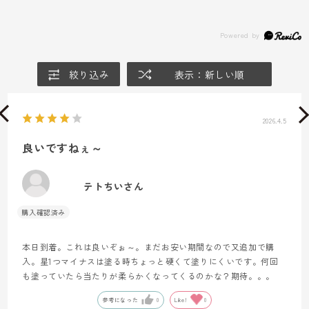
絞り込み
表示：新しい順
2026.4.5
良いですねぇ～
テトちいさん
本日到着。これは良いぞぉ～。まだお安い期間なので又追加で購
入。星1つマイナスは塗る時ちょっと硬くて塗りにくいです。何回
も塗っていたら当たりが柔らかくなってくるのかな？期待。。。
参考になった
0
Like!
0