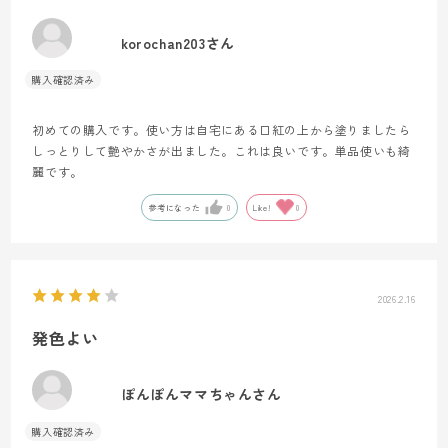
korochan203さん
初めての購入です。使い方は自宅にある口紅の上から塗りましたら
しっとりして艶やかさが出ました。これは良いです。単品使いも綺
麗です。
参考になった
0
Like!
0
2026.2.16
発色よい
ぽんぽんママちゃんさん