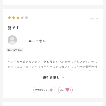
2026.2.18
艶です
かーこさん
キツくなり過ぎない赤で、艶も程よく上品な感じで良いです。マス
クをするのでガッツリ口紅だとマスクに着いてしまうので最近色付
きのリップクリームにしていました。でもそれだと、あまり潤いが
無くて乾燥が気になってました。これは、リップパック的感触で保
続きを読む
護されてるみたいです。他の色も気になります。
参考になった
0
Like!
0