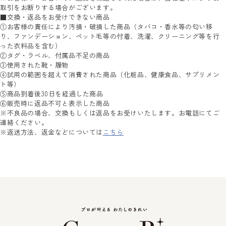
取引をお断りする場合がございます。
■交換・返品をお受けできない商品
①お客様の責任により汚損・破損した商品（タバコ・香水等の匂い移
り、ファンデーション、ペット毛等の付着、洗濯、クリーニング等を行
った衣料品を含む）
②タグ・ラベル、付属品不足の商品
③使用された靴・履物
④試用の範囲を超えて消費された商品（化粧品、健康食品、サプリメン
ト等）
⑤商品到着後30日を経過した商品
⑥販売時に返品不可と表示した商品
※不良品の場合、交換もしくは返品をお受けいたします。お電話にてご
連絡ください。
※返送方法、返金などについては
こちら