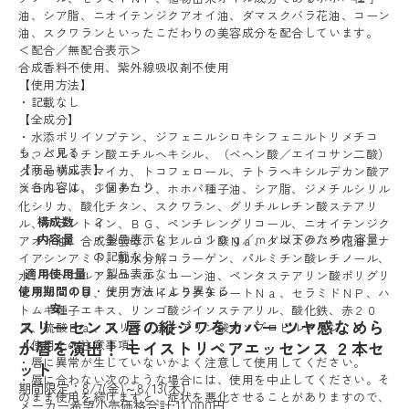
油、シア脂、ニオイテンジクアオイ油、ダマスクバラ花油、コーン
油、スクワランといったこだわりの美容成分を配合しています。
＜配合／無配合表示＞
合成香料不使用、紫外線吸収剤不使用
【使用方法】
・記載なし
【全成分】
・水添ポリイソブテン、ジフェニルシロキシフェニルトリメチコ
もっと見る
ン、パルミチン酸エチルヘキシル、（ベヘン酸／エイコサン二酸）
【商品構成表】
グリセリル、マイカ、トコフェロール、テトラヘキシルデカン酸ア
※各内容は、１個あたり
スコルビル、ジメチコン、ホホバ種子油、シア脂、ジメチルシリル
化シリカ、酸化チタン、スクワラン、グリチルレチン酸ステアリ
構成数
２
ル、アラントイン、ＢＧ、ペンチレングリコール、ニオイテンジク
内容量
・製品表示なし ：１０ｇ／ｍｌ以下のため内容量
アオイ油、合成金雲母、ヒアルロン酸Ｎａ、ダマスクバラ花油、ナ
の記載なし
イアシンアミド、加水分解コラーゲン、パルミチン酸レチノール、
適用使用量
・製品表示なし
水、ベヘニルアルコール、コーン油、ペンタステアリン酸ポリグリ
使用期間の目
・使用方法により異なる
セリル－１０、ステアロイルラクチレートＮａ、セラミドＮＰ、ハ
安
トムギ種子エキス、リンゴ酸ジイソステアリル、酸化鉄、赤２０
スリーセンス 唇の縦ジワをカバー ツヤ感なめら
２、硫酸Ｂａ、トリイソステアリン酸イソプロピルチタン
か唇を演出！ モイストリペアエッセンス ２本セ
【使用上の注意事項】
・唇に異常が生じていないかよく注意して使用してください。
ット
・唇に合わない次のような場合には、使用を中止してください。そ
期間限定：8/7(金)～8/13(木)
のまま使用を続けますと、症状を悪化させることがありますので、
メーカー希望小売価格合計:11,000円