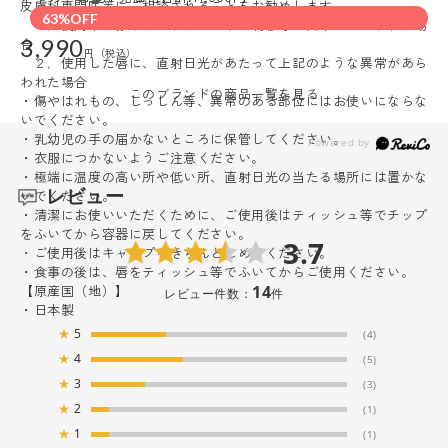
皮膚科専門医等にご相談されることをお勧めします。
63%OFF
１．使用中、赤み、はれ、かゆみ、刺激等の異常があらわれた場
3,990
合
２．使用した唇に、直射日光があたって上記のような異常があら
われた場合
このブランドの商品一覧を見る
・傷やはれもの、しっしん等、異常のある部位にはお使いにならな
いでください。
・乳幼児の手の届かないところに保管してください。
・衣服につかないようご注意ください。
・極端に温度の高い所や低い所、直射日光の当たる場所には置かな
レビュー
いでください。
・清潔にお使いいただくために、ご使用後はティッシュ等でチップ
をふいてから容器に戻してください。
3.7
・ご使用後はキャップをきちんとしめてください。
・食事の後は、唇をティッシュ等でふいてからご使用ください。
【原産国（地）】
14
レビュー件数：
件
・日本製
★
5
(4)
★
4
(5)
★
3
(3)
★
2
(1)
★
1
(1)