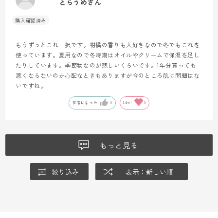
とらうめさん
もうずっとこれ一択です。柑橘の香りも大好きなので冬でもこれを
使っています。夏用なので冬時期はオイルやクリームで保湿を足し
たりしています。季節物なのが悲しいくらいです。1年分買っても
悪くならないのか心配なときもありますが今のところ肌に問題はな
いですね。
参考になった
0
Like!
0
もっと見る
絞り込み
表示：新しい順