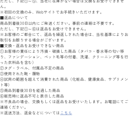
ただし、下記①～⑤、当社に在庫がない場合は交換をお受けできませ
ん。
※初回の交換のみ、Webサイトでお手続きいただけます。
■返品について
商品到着後30日以内にご発送ください。事前の連絡は不要です。
ただし、下記①～⑥は返品をお受けできません。
※お客様のご都合にて、返品を繰返しされた場合は、当社基準によりお
取引をお断りする場合がございます。
■交換・返品をお受けできない商品
①お客様の責任により汚損・破損した商品（タバコ・香水等の匂い移
り、ファンデーション、ペット毛等の付着、洗濯、クリーニング等を行
った衣料品を含む）
②タグ・ラベル、付属品不足の商品
③使用された靴・履物
④試用の範囲を超えて消費された商品（化粧品、健康食品、サプリメン
ト等）
⑤商品到着後30日を経過した商品
⑥販売時に返品不可と表示した商品
※不良品の場合、交換もしくは返品をお受けいたします。お電話にてご
連絡ください。
※返送方法、返金などについては
こちら