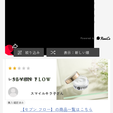
★
4
(6)
★
3
(2)
★
2
(1)
★
1
(1)
絞り込み
表示：新しい順
2026.7.9
レモンの香り？
スマイルキラ子さん
【セブン フロー】の商品一覧はこちら