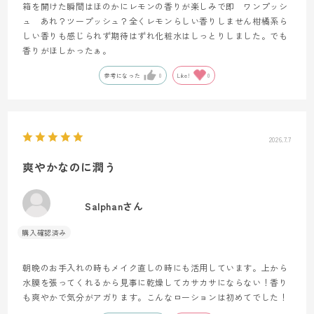
箱を開けた瞬間はほのかにレモンの香りが楽しみで即 ワンプッシ
ュ あれ？ツープッシュ？全くレモンらしい香りしません柑橘系ら
しい香りも感じられず期待はずれ化粧水はしっとりしました。でも
香りがほしかったぁ。
参考になった
0
Like!
0
2026.7.7
爽やかなのに潤う
Salphanさん
朝晩のお手入れの時もメイク直しの時にも活用しています。上から
水膜を張ってくれるから見事に乾燥してカサカサにならない！香り
も爽やかで気分がアガります。こんなローションは初めてでした！