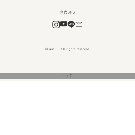
©CanauBi All rights reserved.
1
/
7