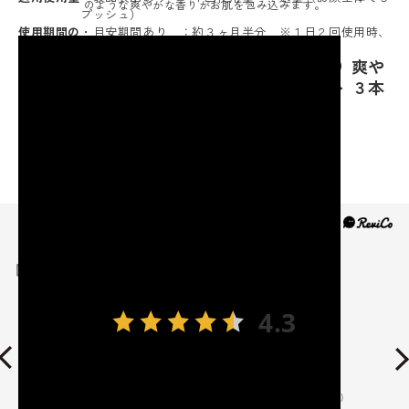
のような爽やかな香りがお肌を包み込みます。
プッシュ）
使用期間の
・目安期間あり ：約３ヶ月半分 ※１日２回使用時、
もっと見る
目安
使用方法により異なる
セブン フロー フレッシュな柑橘系の香り 爽や
かな潤いで満たす ボタニカル スパミスト ３本
分セット
15,840
このブランドの商品一覧を見る
レビュー
4.3
25
レビュー件数：
件
★
5
(15)