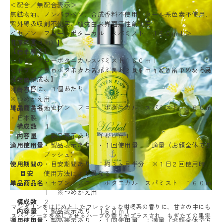
＜配合／無配合表示＞
無鉱物油、ノンパラベン、合成香料不使用、タール系色素不使用、
紫外線吸収剤不使用、植物由来界面活性剤使用
＜セブン フロー ボタニカル スパミスト １６０ｍｌ＞
もっと見る
【原産国（地）】
【商品構成】
・日本製
・セブンフローボタニカルスパミスト１６０ｍｌ
・セブンフローボタニカルスパミスト１６０ｍｌ×２※つめかえ用
＜セブン フロー ボタニカル スパミスト １６０ｍｌ ※つめ
【商品構成表】
かえ用＞
※各内容は、１個あたり
【内容】
※つめかえ用
単品商品名
・セブン フロー ボタニカル スパミスト １６０ｍ
【原産国（地）】
ｌ
・日本製
構成数
１
内容量
・製品表示あり １６０ｍｌ
適用使用量
・製品表示あり ・１回使用量 ：適量（お顔全体で５
プッシュ）
使用期間の
・目安期間あり ：約３ヶ月半分 ※１日２回使用時、
目安
使用方法により異なる
単品商品名
・セブン フロー ボタニカル スパミスト １６０ｍ
ｌ ※つめかえ用
構成数
２
マンダリンをはじめとしたフレッシュな柑橘系の香りに、甘さの中にも
内容量
・製品表示あり １６０ｍｌ
スパイシーさを感じさせるハーブの香りがプラスされ、もぎたての果実
適用使用量
・製品表示あり ・１回使用量 ：適量（お顔全体で５