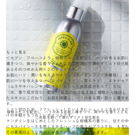
もっと見る
＜セブン フロー＞より、植物エキスを配合し、ハリのあるお肌に
導きつつ、爽やかな香りとともにお肌を潤いで満たすミスト状化粧
水とそのつめかえ用×２のセットです。
お肌にハリ・潤いを与えるサクラン（スイゼンジノリ多糖体）、お
肌にハリを与えるローレル（ゲッケイジュ葉エキス）、エキナセア
（ムラサキバレンギクエキス）といった美容成分を９７．５％
（水、香り成分含む）配合、 自然の中で生き抜く植物から抽出し
たエキスにこだわり、お肌を保護し、ハリのある潤い肌へと導きま
す。
ミスト状のため、リフレッシュしたいときにシュッとふきかけるだ
植物エキスを配合し、ハリのあるお肌に導きつつ、爽やかな香りととも
けの手軽さもうれしいポイントです。
にお肌を潤いで満たすミスト状化粧水
マンダリンをはじめとしたフレッシュな柑橘系の香りに、甘さの中
にもスパイシーさを感じさせるハーブの香りがプラスされ、もぎた
ての果実のような爽やかな香りがお肌を包み込みます。