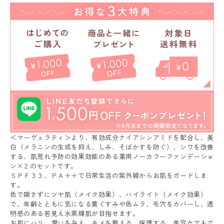
＜マーヴェラティ＞より、有効成分ナイアシンアミドを配合し、美
白（メラニンの生成を抑え、しみ、そばかすを防ぐ）、シワを改善
する、肌荒れ予防の効果効能のある薬用ノーカラーファンデーショ
ン×２のセットです。
ＳＰＦ３３、ＰＡ＋＋で日常生活の紫外線からお肌をガードしま
す。
色で隠さずにツヤ肌（メイク効果）、ハイライト（メイク効果）
で、年齢とともに気になる黄ぐすみや色ムラ、毛穴をカバーし、透
明感のある若見え水蒸輝肌が目指せます。
お肌にハリ、潤いを与え、キメを整える、保護する、美容ケアもで