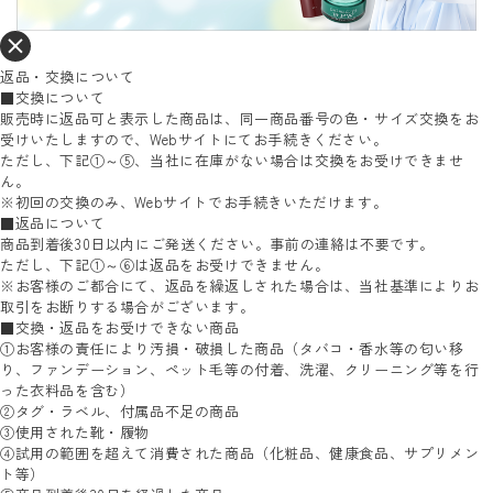
返品・交換について
■交換について
販売時に返品可と表示した商品は、同一商品番号の色・サイズ交換をお
受けいたしますので、Webサイトにてお手続きください。
ただし、下記①～⑤、当社に在庫がない場合は交換をお受けできませ
ん。
※初回の交換のみ、Webサイトでお手続きいただけます。
■返品について
商品到着後30日以内にご発送ください。事前の連絡は不要です。
ただし、下記①～⑥は返品をお受けできません。
※お客様のご都合にて、返品を繰返しされた場合は、当社基準によりお
取引をお断りする場合がございます。
■交換・返品をお受けできない商品
①お客様の責任により汚損・破損した商品（タバコ・香水等の匂い移
り、ファンデーション、ペット毛等の付着、洗濯、クリーニング等を行
った衣料品を含む）
②タグ・ラベル、付属品不足の商品
③使用された靴・履物
④試用の範囲を超えて消費された商品（化粧品、健康食品、サプリメン
ト等）