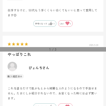
白浮するけど、50代もう浮くくらい白くてもいいと思って愛用して
ます◎
参考になった
0
Like!
0
2026.5.28
1
/
3
やっぱりこれ
ぴょんちさん
これを塗るだけで肌がもとから綺麗な人のようになるので手放せま
せん。たまにしか紹介されないので、お安くなった時には必ず買い
ます。