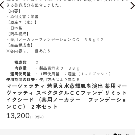
きる美容成分を配合しました。
【内容】
・添付文書：能書
【原産国（地）】
・日本製
【商品構成】
・薬用ノーカラーファンデーションＣＣ ３８ｇ×２
【商品構成表】
※各内容は、１個あたり
構成数
２
内容量
・製品表示あり ３８ｇ
適用使用量
・１回使用量 ：適量（１～２プッシュ）
使用期間の目安
・使用方法により異なる
マーヴェラティ 若見え水蒸輝肌を演出 薬用マー
ヴェラティ スペクタクルＣＣファンデ リミット
イクシード （薬用ノーカラー ファンデーショ
ンＣＣ） ２本セット
13,200