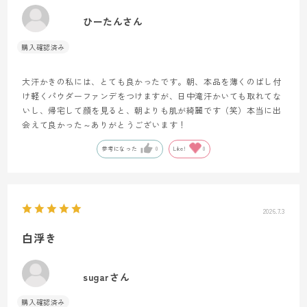
ひーたんさん
大汗かきの私には、とても良かったです。朝、本品を薄くのばし付
け軽くパウダーファンデをつけますが、日中滝汗かいても取れてな
いし、帰宅して顔を見ると、朝よりも肌が綺麗です（笑）本当に出
会えて良かった～ありがとうございます！
参考になった
0
Like!
0
2026.7.3
白浮き
sugarさん