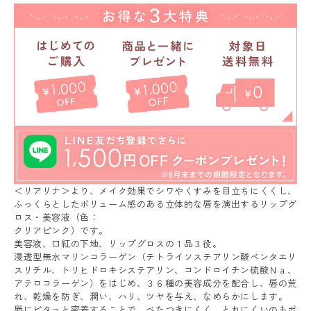
＜リアリナ＞より、メイク効果でシワやくすみを目立ちにくくし、
ふっくらとしたボリューム感のある立体的な唇を演出するリップグ
ロス・美容液（色：
クリアピンク）です。
美容液、口紅の下地、リップグロスの１品３役。
浸透型無水マリンコラーゲン（テトライソステアリン酸ペンタエリ
スリチル、トリヒドロキシステアリン、コンドロイチン硫酸Ｎａ、
アテロコラーゲン）をはじめ、３６種の美容成分を配合し、唇の荒
れ、乾燥を防ぎ、潤い、ハリ、ツヤを与え、なめらかにします。
唇にピタっと密着することで、べたつきにくく、とれにくいのもポ