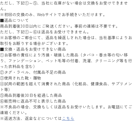
ただし、下記①～⑤、当社に在庫がない場合は交換をお受けできませ
ん。
※初回の交換のみ、Webサイトでお手続きいただけます。
■返品について
商品到着後30日以内にご発送ください。事前の連絡は不要です。
ただし、下記①～⑥は返品をお受けできません。
※お客様のご都合にて、返品を繰返しされた場合は、当社基準によりお
取引をお断りする場合がございます。
■交換・返品をお受けできない商品
①お客様の責任により汚損・破損した商品（タバコ・香水等の匂い移
り、ファンデーション、ペット毛等の付着、洗濯、クリーニング等を行
った衣料品を含む）
②タグ・ラベル、付属品不足の商品
③使用された靴・履物
④試用の範囲を超えて消費された商品（化粧品、健康食品、サプリメン
ト等）
⑤商品到着後30日を経過した商品
⑥販売時に返品不可と表示した商品
※不良品の場合、交換もしくは返品をお受けいたします。お電話にてご
連絡ください。
※返送方法、返金などについては
こちら