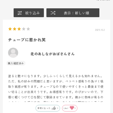
絞り込み
表示：新しい順
2025.10.2
チューブに惹かれ笑
北のあしながおばさんさん
塗ると艶々になります。少しふっくらして見えるかも知れません。
ただ、私の好みの問題だと思いますが、ベトベト感有りの為ゴミ吸
取り紙感が有ります。チューブなので使いやすくきっと最後まで使
い切ることが出来そうです。お得感有りです。のびがいいので、下
唇に軽くつけて口を閉じて馴染ませています。微かに色味が有るの
かなといった感じです。星2か3か迷いましたが世間的にはと考えて
３にしました。
参考になった
0
Like!
0