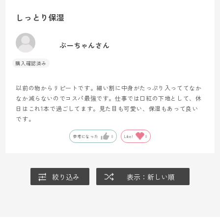
しっとり保湿
ぶーちゃんさん
以前の物からリピートです。細い割に中身がたっぷり入っててなか
なか減らないのでコスパ最強です。仕事では口紅の下地として、休
日はこれ1本で過ごしてます。見た目も可愛い、保湿もあって良い
です。
参考になった
0
Like!
0
絞り込み
表示：新しい順