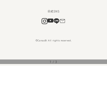
©CanauBi All rights reserved.
1
/
3