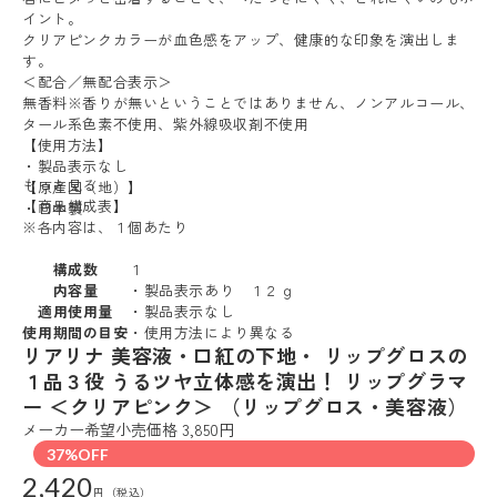
イント。
クリアピンクカラーが血色感をアップ、健康的な印象を演出しま
す。
＜配合／無配合表示＞
無香料※香りが無いということではありません、ノンアルコール、
タール系色素不使用、紫外線吸収剤不使用
【使用方法】
・製品表示なし
もっと見る
【原産国（地）】
【商品構成表】
・日本製
※各内容は、１個あたり
構成数
１
内容量
・製品表示あり １２ｇ
適用使用量
・製品表示なし
使用期間の目安
・使用方法により異なる
リアリナ 美容液・口紅の下地・ リップグロスの
１品３役 うるツヤ立体感を演出！ リップグラマ
ー ＜クリアピンク＞ （リップグロス・美容液）
メーカー希望小売価格 3,850円
37%OFF
2,420