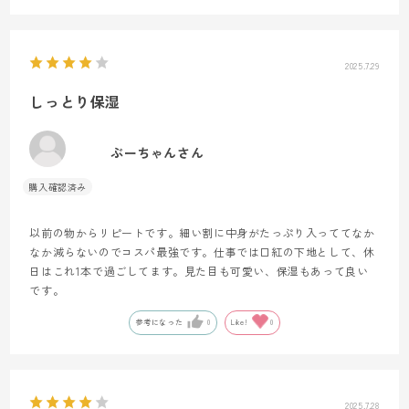
2025.7.29
しっとり保湿
ぶーちゃんさん
以前の物からリピートです。細い割に中身がたっぷり入っててなか
なか減らないのでコスパ最強です。仕事では口紅の下地として、休
日はこれ1本で過ごしてます。見た目も可愛い、保湿もあって良い
です。
参考になった
0
Like!
0
2025.7.28