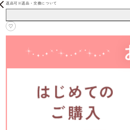
返品可
※
返品・交換について