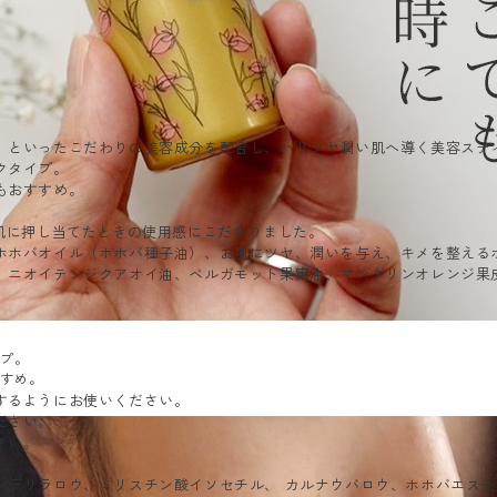
）といったこだわりの美容成分を配合し、ハリツヤ潤い肌へ導く美容ステ
クタイプ。
もおすすめ。
肌に押し当てたときの使用感にこだわりました。
ホホバオイル（ホホバ種子油）、お肌にツヤ、潤いを与え、キメを整える
、ニオイテンジクアオイ油、ベルガモット果実油、マンダリンオレンジ果
イプ。
すすめ。
するようにお使いください。
ださい。
さい。
ンデリラロウ、ミリスチン酸イソセチル、 カルナウバロウ、ホホバエス