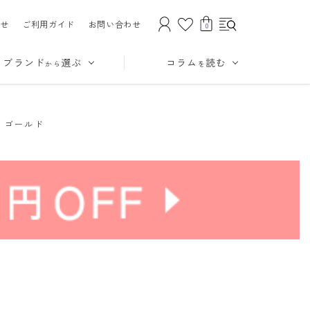
せ
ご利用ガイド
お問い合わせ
0
ブランド
選ぶ
コラム
読む
から
を
 ゴールド