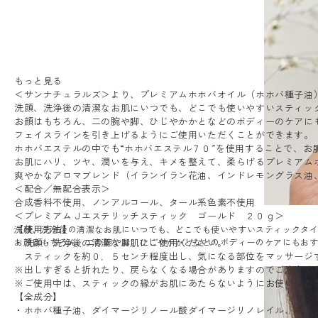
もっと見る
＜サンナチュラルズ＞より、プレミアムホホバオイル（ホホバ種子油
洗顔、洗浄後の清潔なお肌にいつでも、どこでも使いやすいスティッ
お顔はもちろん、二の腕や脚、ひじやかかとなどのボディーのケアに
フェイスラインを引き上げるようにご使用いただくことができます。
ホホバエステルの中でも“ホホバエステル７０”を使用することで、お
お肌にハリ、ツヤ、潤いを与え、キメを整えて、柔らげるプレミアム
爽やかなアロマブレンド（イランイラン花油、インドレモングラス油
＜配合／無配合表示＞
合成香料不使用、ノンアルコール、タール系色素不使用
＜プレミアムＪエステリッチスティック ゴールド ２０ｇ＞
【使用方法】
洗顔、洗浄後の清潔なお肌にいつでも、どこでも使いやすいスティックタ
お顔はもちろん、二の腕や脚、ひじやかかとなどのボディーのケアにもお
・洗顔・洗浄後の清潔なお肌にご使用ください。
スティックを約０．５センチ程度出し、気になる部位をマッサージ
※出しすぎると折れたり、戻らなくなる場合がありますのでご注意く
※ご使用中は、スティックの縁がお肌にあたらないようにお使いくだ
【全成分】
・ホホバ種子油、ダイマージリノール酸ダイマージリノレイル、キャ