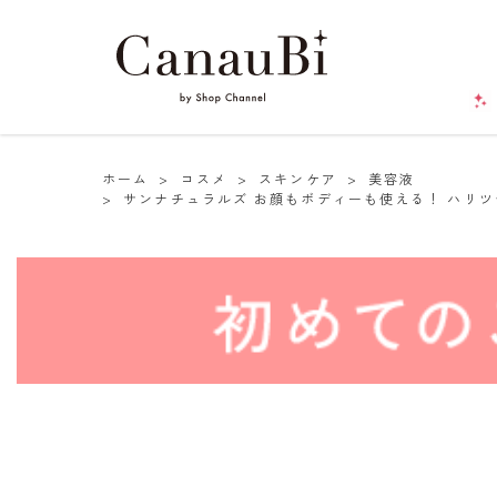
ホーム
>
コスメ
>
スキンケア
>
美容液
>
サンナチュラルズ お顔もボディーも使える！ ハリツ