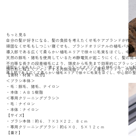
もっと見る
自分の髪が好きになる、髪の負担を考えたくせ毛ケアブランドが作っ
頑固なくせ毛もしつこい寝ぐせも、ブランドオリジナルの植毛パター
導入部である広くて柔らかい植毛エリアで徐々に毛束をほぐし、中心
天然の豚毛・猪毛を使用しているため静電気が起こりにくく、髪の絡
不均等な長さの段差植毛により、頭皮から毛先まで効率的にブラッシ
頑固なくせ毛もしつこい寝ぐせも、ブランドオリジナルの植毛パターンが
頭の形に程よくフィットする内側湾曲デザインと薄型ヘッドで、内側
導入部である広くて柔らかい植毛エリアで徐々に毛束をほぐし、中心部の
【素材・材質・成分】
＜ブラシ本体＞
・毛：豚毛、猪毛、ナイロン
・本体：ＡＢＳ樹脂
＜専用クリーニングブラシ＞
・毛：ナイロン
・本体：ナイロン
【サイズ】
・ブラシ本体：約６．７×３×２２．８ｃｍ
・専用クリーニングブラシ：約６×０．５×１２ｃｍ
【重さ】