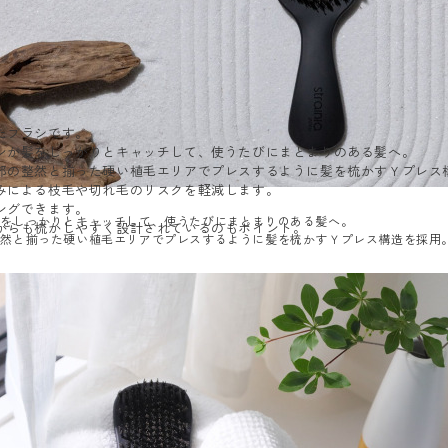
たブラシです。
ンが髪をしっかりとキャッチして、使うたびにまとまりのある髪へ。
部の整然と揃った硬い植毛エリアでプレスするように髪を梳かすＹプレス
みによる枝毛や切れ毛のリスクを軽減します。
ングできます。
髪をしっかりとキャッチして、使うたびにまとまりのある髪へ。
からも梳かしやすく設計されているのもポイント。
整然と揃った硬い植毛エリアでプレスするように髪を梳かすＹプレス構造を採用