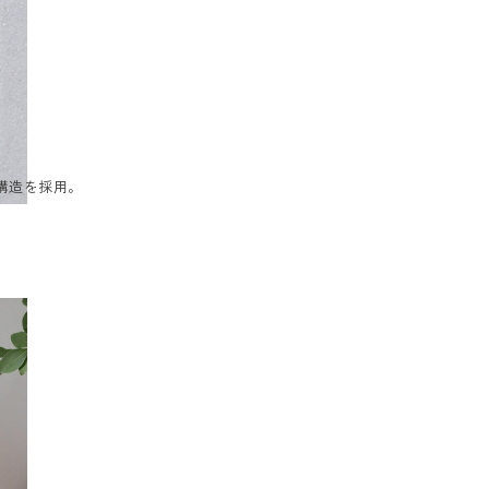
構造を採用。
。