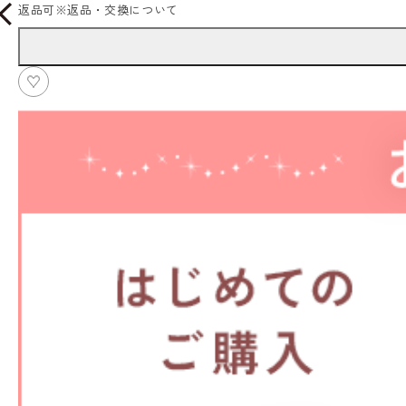
返品可
※
返品・交換について