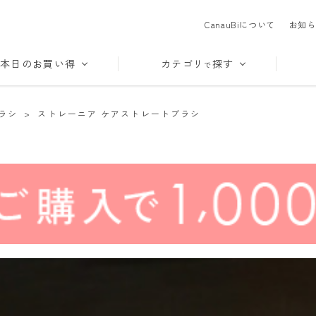
CanauBiについて
お知ら
本日のお買い得
カテゴリ
探す
で
ラシ
>
ストレーニア ケアストレートブラシ