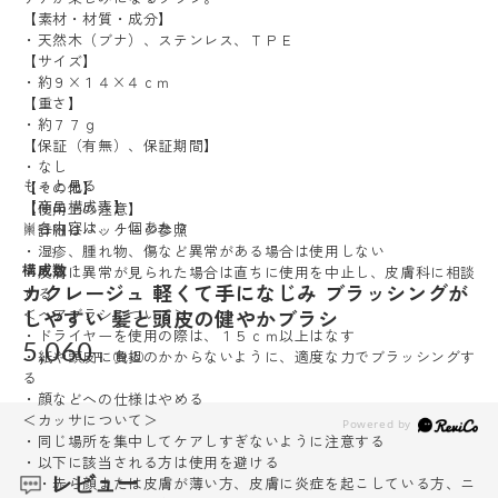
【素材・材質・成分】
・天然木（ブナ）、ステンレス、ＴＰＥ
【サイズ】
・約９×１４×４ｃｍ
【重さ】
・約７７ｇ
【保証（有無）、保証期間】
・なし
もっと見る
【その他】
【商品構成表】
【使用上の注意】
※各内容は、１個あたり
※詳細はパッケージ参照
・湿疹、腫れ物、傷など異常がある場合は使用しない
構成数
１
・皮膚に異常が見られた場合は直ちに使用を中止し、皮膚科に相談
カクレージュ 軽くて手になじみ ブラッシングが
する
しやすい 髪と頭皮の健やかブラシ
＜ヘアブラシについて＞
・ドライヤーを使用の際は、１５ｃｍ以上はなす
5,060
・紙や頭皮に負担のかからないように、適度な力でブラッシングす
る
・顔などへの仕様はやめる
＜カッサについて＞
・同じ場所を集中してケアしすぎないように注意する
・以下に該当される方は使用を避ける
レビュー
・赤ら顔または皮膚が薄い方、皮膚に炎症を起こしている方、ニ