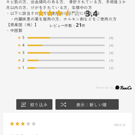
キビ肌の方、出血傾向のある方、 骨折されている方、手術後３か
月以内の方、けがをされている方、生理中の方
3.4
・以下に該当される方は使用前に専門医に相談する
・内臓疾患の薬を服用の方、ホルモン剤などをご使用の方
【原産国（地）】
21
レビュー件数：
件
・中国製
★
5
(6)
★
4
(4)
★
3
(6)
★
2
(3)
★
1
(2)
絞り込み
表示：新しい順
2026.6.18