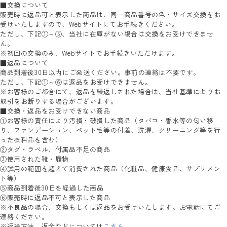
■交換について
販売時に返品可と表示した商品は、同一商品番号の色・サイズ交換をお
受けいたしますので、Webサイトにてお手続きください。
ただし、下記①～⑤、当社に在庫がない場合は交換をお受けできませ
ん。
※初回の交換のみ、Webサイトでお手続きいただけます。
■返品について
商品到着後30日以内にご発送ください。事前の連絡は不要です。
ただし、下記①～⑥は返品をお受けできません。
※お客様のご都合にて、返品を繰返しされた場合は、当社基準によりお
取引をお断りする場合がございます。
■交換・返品をお受けできない商品
①お客様の責任により汚損・破損した商品（タバコ・香水等の匂い移
り、ファンデーション、ペット毛等の付着、洗濯、クリーニング等を行
った衣料品を含む）
②タグ・ラベル、付属品不足の商品
③使用された靴・履物
④試用の範囲を超えて消費された商品（化粧品、健康食品、サプリメン
ト等）
⑤商品到着後30日を経過した商品
⑥販売時に返品不可と表示した商品
※不良品の場合、交換もしくは返品をお受けいたします。お電話にてご
連絡ください。
※返送方法、返金などについては
こちら