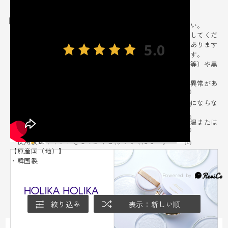
酢酸
【使用上の注意事項】
レビュー
・お肌に異常が生じていないかよく注意してご使用ください。
・お肌に合わないとき即ち次のような場合には使用を中止してくだ
さい。そのまま使用を続けますと症状を悪化させることがあります
5.0
ので、皮膚科専門医等にご相談されることをおすすめします。
１．使用中、赤味、はれ、かゆみ、刺激、色抜け（白斑等）や黒
1
レビュー件数：
件
ずみ等の異常があらわれた場合
２．使用したお肌に、直射日光があたって上記のような異常があ
★
5
(1)
らわれた場合
・傷やはれもの、しっしん等、異常のある部位にはお使いにならな
★
4
(0)
いでください。
★
3
(0)
・乳幼児の手の届く所、直射日光の当たる場所、極端に高温または
★
2
(0)
低温の場所を避けて保管してください。
・使用後はキャップをしっかりと締めてください。
★
1
(0)
【原産国（地）】
・韓国製
絞り込み
表示：新しい順