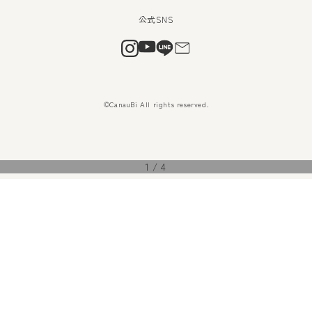
©CanauBi All rights reserved.
1
/
4