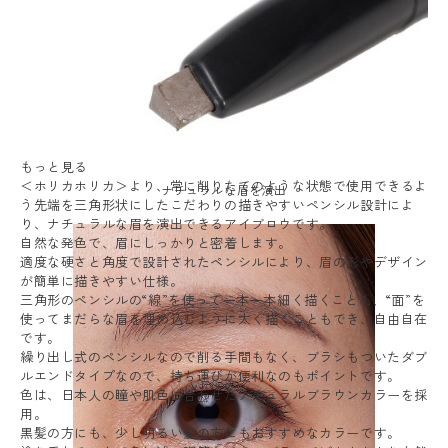
もっと見る
＜ホリカホリカ＞より、常に削りたてのような状態で使用できるよ
ナチュラルな眉を演出
う先端を三角形状にしたこだわりの描きやすいペンシル設計によ
り、ナチュラルな眉を演出できるアイブロウです。
自然な発色で、眉にしっかりと密着します。
適度な硬さと角度で設計されたペンシルにより、眉の形やデザイン
が簡単に描きやすい仕様。
三角形のペンシルの“線”を使って一本一本細く描くことも、“面”を
使ってまだらな眉を埋め込むように太く描くこともでき、自由自在
です。
繰り出し式のペンシルなので削る手間もなく、ブラシもついたダブ
ルエンドタイプなので、持ち運びが便利なのもポイントです。
色は、日本人の瞳や肌色に合わせたナチュラルブラウンカラーを採
用。
黒髪の方にも、少し明るい髪の方にもおすすめなカラーです。