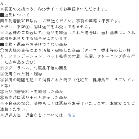
ん。
※初回の交換のみ、Webサイトでお手続きいただけます。
■返品について
商品到着後30日以内にご発送ください。事前の連絡は不要です。
ただし、下記①～⑥は返品をお受けできません。
※お客様のご都合にて、返品を繰返しされた場合は、当社基準によりお
取引をお断りする場合がございます。
■交換・返品をお受けできない商品
①お客様の責任により汚損・破損した商品（タバコ・香水等の匂い移
り、ファンデーション、ペット毛等の付着、洗濯、クリーニング等を行
った衣料品を含む）
②タグ・ラベル、付属品不足の商品
③使用された靴・履物
④試用の範囲を超えて消費された商品（化粧品、健康食品、サプリメン
ト等）
⑤商品到着後30日を経過した商品
⑥販売時に返品不可と表示した商品
※不良品の場合、交換もしくは返品をお受けいたします。お電話にてご
連絡ください。
※返送方法、返金などについては
こちら