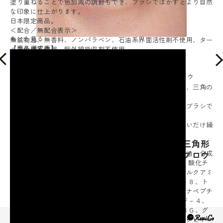
塗り重ねることで色加減の調節もでき、ブラシでぼかすとより自然
な印象に仕上がります。
日本限定商品。
＜配合／無配合表示＞
もっと見る
無鉱物油、無香料、ノンパラベン、石油系界面活性剤不使用、ター
【商品構成表】
ル系色素不使用、紫外線吸収剤不使用
※各内容は、１個あたり
【内容】
・色：ＮＢ
単品商品名
・ホリカホリカ デザイニングオートアイブロウ
【使用方法】
（色：ＮＢ） ０．１８ｇ
・ペンシルの広い面で眉頭や眉全体に自然な立体感を与え、三角の
構成数
１
部分で眉尻を描き、
内容量
・製品表示あり ０．１８ｇ
眉毛を繊細にデザインしてください。最後にスクリューブラシで
適用使用量
・製品表示なし
ぼかすと、より自然な仕上がりになります。
使用期間の
・使用方法により異なる
・芯は出しすぎると折れやすくなります。１～２ｍｍぐらいだけ繰
目安
り出してお使いください。
ホリカホリカ 大人のナチュラル眉メイク 三角形
【全成分】
状で描きやすい デザイニングオート アイブロウ
・酸化鉄、ステアリン酸、水添ココグリセリル、水添野菜油、合成
フルオロフロゴパイト、カルナウバロウ、ポ リエチレン、酸化チ
3,630
タン、ホホバ種子油、カニナバラ果実油、アンズ核油、シルクアミ
ノ酸、カプリリルグリコ ール、アセチルヘキサペプチド－８、ト
リペプチド－１銅、パルミトイルテトラペプチド－７、ノナペプチ
このブランドの商品一覧を見る
ド－ １、トリペプチド－１、パルミトイルペンタペプチド－４、
パルミトイルトリペプチド－１、ヘキサペプチド－ ９、ＢＧ、グ
リセリン、１，２－ヘキサンジオール、エタノール、水、デヒドロ