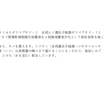
ロミセスポリペプチド－２ 合成ヒト遺伝子組換ポリペプチド－１３
イタイ間葉幹細胞順化培養液を４段階培養液分化という独自技術を施し
与え、キメを整えます。ニドゲン（合成遺伝子組換（メチオニルヘキ
液（ハリ）は角質層の隅々まで届けることにもこだわり、独自にカプ
．３９％（水を含む）配合しています。