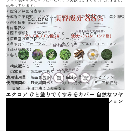
配合しています。
＜配合／無配合表示＞
合成香料不使用、ノンアルコール、タール系色素不使用、紫外線吸
収剤不使用
もっと見る
【内容】
【商品構成】
・色：０２０ オークル、０１０ ライトオークル
・エクロアグロウアップファンデーション
【原産国（地）】
（色：０２０オークル、０１０ライトオークル）３０ｍｌ×２
・日本製
【商品構成表】
※各内容は、１個あたり
構成数
２
内容量
・製品表示あり ３０ｍｌ
適用使用量
・製品表示あり ・１回使用量 ：１～２プッシュ
使用期間の
・目安期間あり ：約３ヶ月分 ※１日１回使用時、
目安
使用方法により異なる
エクロア ひと塗りでくすみをカバー 自然なツヤ
と立体感を演出 グロウアップ ファンデーション
２本セット
15,400