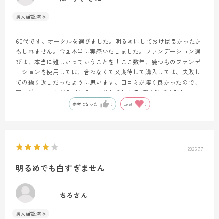
60代です。オークルを選びました。明るめにしておけば良かったか
もしれません。今回本当に実感いたしました。ファンデーション選
びは、本当に難しいっていうことを！ここ数年、幾つものファンデ
ーションを使用しては、合わなくて又期待して購入しては、失敗し
ての繰り返しだったように思います。口コミが凄く良かったので、
購入致しましたが今回も合いませんでした(T_T)普段でも難しいフ
ァンデーション選びなのに、夏に合うものは、もっと難しいです。
参考になった
0
Like!
0
とても残念です。
2026.7.7
明るめでも白すぎません
ちろさん