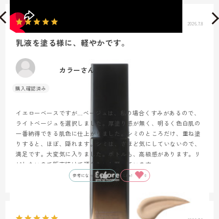
2026.7.8
乳液を塗る様に、軽やかです。
カラーさん
イエローベースですが…ベージュは、私の場合くすみがあるので、
ライトベージュを選択しました。厚塗り感が無く、明るく色白肌の
一番納得できる肌色に仕上がりました。シミのところだけ、重ね塗
りすると、ほぼ、隠れます。シミは、さほど気にしていないので、
満足です。大変気に入りました。ボトルも、高級感があります。リ
ピしたいので販売続けて頂きたいと願っています。
参考になった
0
Like!
0