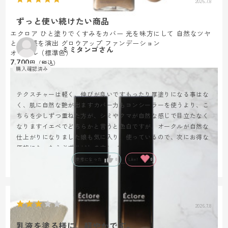
2026.7.8
ずっと使い続けたい商品
エクロア ひと塗りでくすみをカバー 光を味方にして 自然なツヤ
と立体感を演出 グロウアップ ファンデーション
ミミタンゴさん
オークル（標準色）
7,700
テクスチャーは軽く、伸びが良いですもったり厚塗りになる事はな
く、肌に自然な艶が出ますカバー力もコンシーラーを使うより、こ
ちらを少しずつ重ねた方が、シミやクマが自然な感じで目立たなく
なりますイエベでどちらかと言うと色白ですが、オークルが自然な
仕上がりになりました娘も気に入り、使っているので、次にお得な
価格になったら必ずリピします^ - ^
参考になった
0
Like!
0
2026.7.8
乳液を塗る様に、軽やかです。