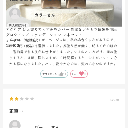
カラーさん
エクロア ひと塗りでくすみをカバー 自然なツヤと立体感を演出
グロウアップ ファンデーション ２本セット
イエローベースですが…ベージュは、私の場合くすみがあるので、
オークル（標準色）
15,400
ライトベージュを選択しました。厚塗り感が無く、明るく色白肌の
一番納得できる肌色に仕上がりました。シミのところだけ、重ね塗
りすると、ほぼ、隠れますが、２時間程すると…シミがハッキリ分
かる様になりました。ハリ、艷やかなのは、変わらないのですが。
参考になった
0
Like!
0
2026.7.8
正直‥。
ぽー。。さん