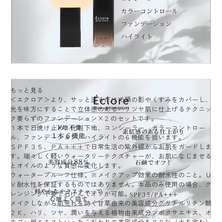
もっと見る
＜エクロア＞より、サッと塗るだけで顔の影やくすみをカバーし、
光を味方にすることで立体感のあるハリツヤ肌に仕上げるテクニッ
ク要らずのファンデーション×２のセットです。
１本で日焼け止め、化粧下地、コンシーラー、カラーコントロー
ル、ファンデーション、ハイライトの６機能を担います。
ＳＰＦ３５、ＰＡ＋＋＋で日常生活の紫外線からお肌をガードしま
す。瑞々しく軽いウォータリーテクスチャーが、お肌になじませる
とオイルのような質感に変化します。
ウォータープルーフ仕様。※メイクアップ効果の耐水性のこと。Ｕ
Ｖ耐水性を保証するものではありません。本品のみ使用の場合、ク
レンジング不要で石けんでオフが可能。
メイクしながら肌荒れを防ぐ甘草由来の美容成分グリチルリチン酸
２Ｋ、ハリ、ツヤ、潤いを与える植物由来成分ツボクサエキス、オ
ウゴン根エキスといったこだわりの美容成分を８８％（水を含む）