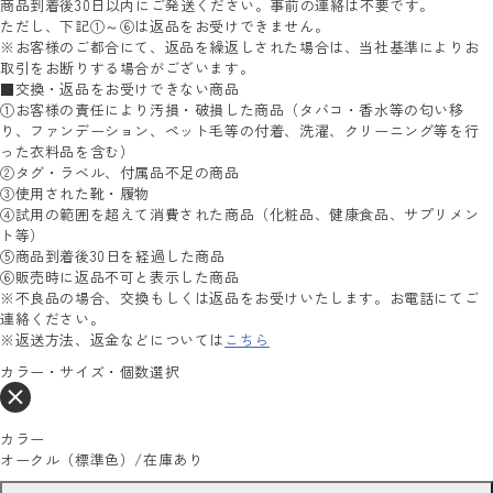
商品到着後30日以内にご発送ください。事前の連絡は不要です。
ただし、下記①～⑥は返品をお受けできません。
※お客様のご都合にて、返品を繰返しされた場合は、当社基準によりお
取引をお断りする場合がございます。
■交換・返品をお受けできない商品
①お客様の責任により汚損・破損した商品（タバコ・香水等の匂い移
り、ファンデーション、ペット毛等の付着、洗濯、クリーニング等を行
った衣料品を含む）
②タグ・ラベル、付属品不足の商品
③使用された靴・履物
④試用の範囲を超えて消費された商品（化粧品、健康食品、サプリメン
ト等）
⑤商品到着後30日を経過した商品
⑥販売時に返品不可と表示した商品
※不良品の場合、交換もしくは返品をお受けいたします。お電話にてご
連絡ください。
※返送方法、返金などについては
こちら
カラー・サイズ・個数選択
カラー
オークル（標準色）
/
在庫あり