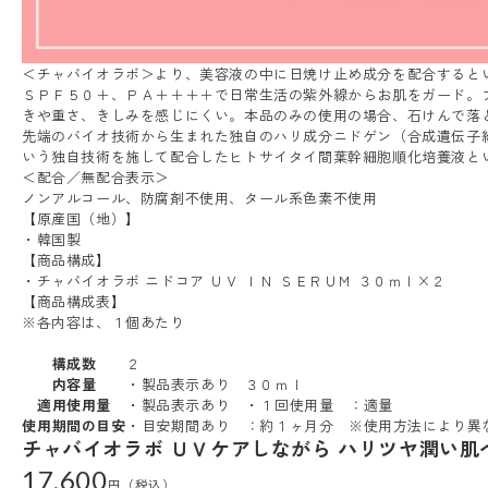
＜チャバイオラボ＞より、美容液の中に日焼け止め成分を配合すると
ＳＰＦ５０＋、ＰＡ＋＋＋＋で日常生活の紫外線からお肌をガード。
きや重さ、きしみを感じにくい。本品のみの使用の場合、石けんで落
先端のバイオ技術から生まれた独自のハリ成分ニドゲン（合成遺伝子
いう独自技術を施して配合したヒトサイタイ間葉幹細胞順化培養液と
＜配合／無配合表示＞
ノンアルコール、防腐剤不使用、タール系色素不使用
【原産国（地）】
・韓国製
【商品構成】
・チャバイオラボ ニドコア ＵＶ ＩＮ ＳＥＲＵＭ ３０ｍｌ×２
【商品構成表】
※各内容は、１個あたり
構成数
２
内容量
・製品表示あり ３０ｍｌ
適用使用量
・製品表示あり ・１回使用量 ：適量
使用期間の目安
・目安期間あり ：約１ヶ月分 ※使用方法により異
チャバイオラボ ＵＶケアしながら ハリツヤ潤い肌
17,600