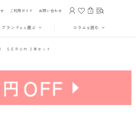
せ
ご利用ガイド
お問い合わせ
0
ブランド
選ぶ
コラム
読む
から
を
Ｎ ＳＥＲＵＭ ２本セット