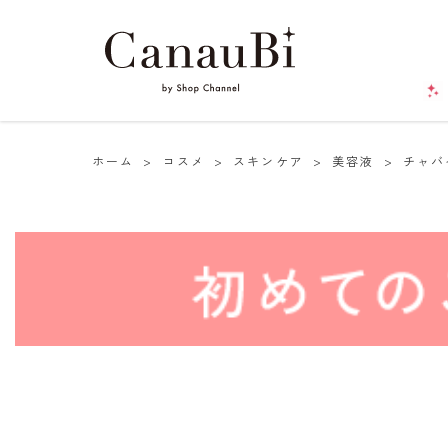
ホーム
>
コスメ
>
スキンケア
>
美容液
>
チャバ