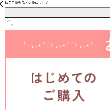
返品可
※
返品・交換について