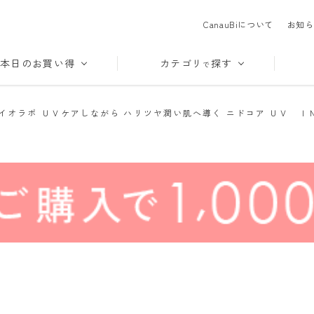
CanauBiについて
お知ら
本日のお買い得
カテゴリ
探す
で
イオラボ ＵＶケアしながら ハリツヤ潤い肌へ導く ニドコア ＵＶ Ｉ