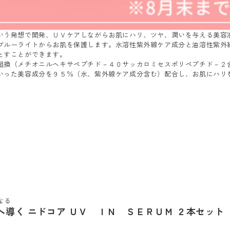
いう発想で開発、ＵＶケアしながらお肌にハリ、ツヤ、潤いを与える美容
ブルーライトからお肌を保護します。水溶性紫外線ケア成分と油溶性紫外
とすことができます。
組換（メチオニルヘキサペプチド－４０サッカロミセスポリペプチド－２
いった美容成分を９５％（水、紫外線ケア成分含む）配合し、お肌にハリ
なる
へ導く ニドコア ＵＶ ＩＮ ＳＥＲＵＭ ２本セット