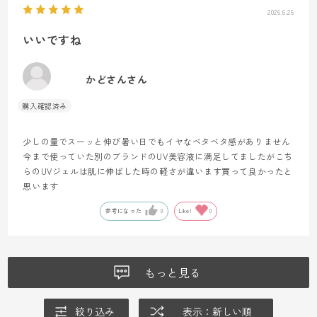
2026.6.26
いいですね
かどさんさん
少しの量でスーッと伸び暑い日でもイヤなベタベタ感がありません
今まで使っていた別のブランドのUV美容液に満足してましたがこち
らのUVジェルは肌に伸ばした時の軽さが違います買って良かったと
思います
参考になった
0
Like!
0
もっと見る
絞り込み
表示：新しい順