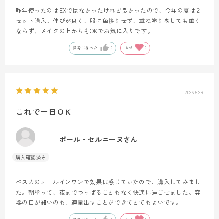
昨年使ったのはEXではなかったけれど良かったので、今年の夏は２
セット購入。伸びが良く、服に色移りせず、重ね塗りをしても重く
ならず、メイクの上からもOKでお気に入りです。
参考になった
0
Like!
0
2026.6.29
これで一日ＯＫ
ポール・セルニーヌさん
ぺスカのオールインワンで効果は感じていたので、購入してみまし
た。朝塗って、夜までつっぱることもなく快適に過ごせました。容
器の口が細いのも、適量出すことができてとてもよいです。