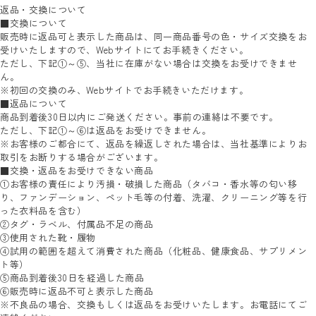
返品・交換について
■交換について
販売時に返品可と表示した商品は、同一商品番号の色・サイズ交換をお
受けいたしますので、Webサイトにてお手続きください。
ただし、下記①～⑤、当社に在庫がない場合は交換をお受けできませ
ん。
※初回の交換のみ、Webサイトでお手続きいただけます。
■返品について
商品到着後30日以内にご発送ください。事前の連絡は不要です。
ただし、下記①～⑥は返品をお受けできません。
※お客様のご都合にて、返品を繰返しされた場合は、当社基準によりお
取引をお断りする場合がございます。
■交換・返品をお受けできない商品
①お客様の責任により汚損・破損した商品（タバコ・香水等の匂い移
り、ファンデーション、ペット毛等の付着、洗濯、クリーニング等を行
った衣料品を含む）
②タグ・ラベル、付属品不足の商品
③使用された靴・履物
④試用の範囲を超えて消費された商品（化粧品、健康食品、サプリメン
ト等）
⑤商品到着後30日を経過した商品
⑥販売時に返品不可と表示した商品
※不良品の場合、交換もしくは返品をお受けいたします。お電話にてご