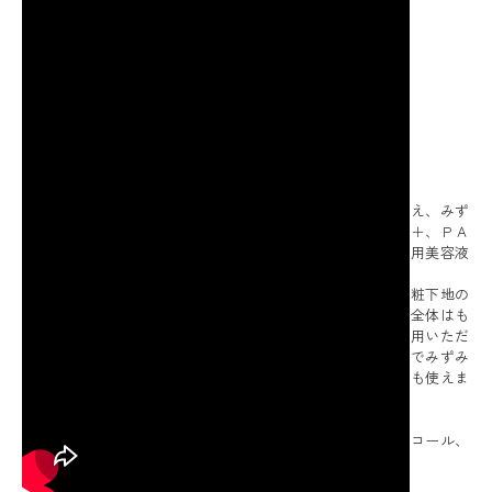
もっと見る
＜ペスカ＞より、日中用の美容液として、お肌に潤いを与え、みず
みずしい素肌へ導き、紫外線からお肌を守る、ＳＰＦ５０＋、ＰＡ
＋＋＋＋、ＵＶ耐水性★★の日焼け止め・化粧下地・日中用美容液
×２のセットです。
１本で化粧水、美容液、乳液、クリーム、日焼け止め、化粧下地の
６つの機能を担います。ブルーライトからお肌を保護。顔全体はも
ちろん、目元にも使用でき、首やデコルテから全身にご使用いただ
けます。被膜感や、ベタつきが感じにくく、軽いつけ心地でみずみ
ずしいテクスチャーにもこだわりました。メイクの上からも使えま
す。石けんで落とすことができます。
＜配合／無配合表示＞
無香料※香りが無いということではありません、ノンアルコール、
タール系色素不使用
【原産国（地）】