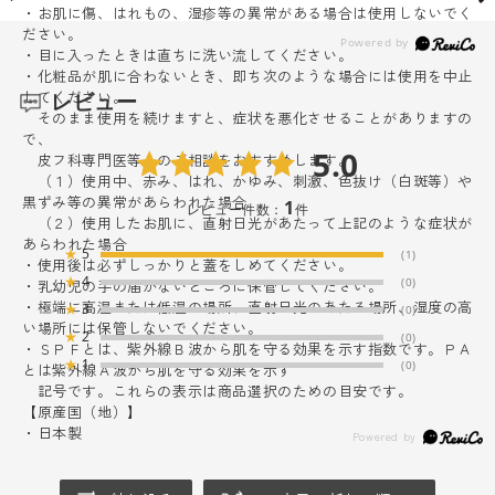
・お肌に傷、はれもの、湿疹等の異常がある場合は使用しないでく
ださい。
・目に入ったときは直ちに洗い流してください。
・化粧品が肌に合わないとき、即ち次のような場合には使用を中止
してください。
レビュー
そのまま使用を続けますと、症状を悪化させることがありますの
で、
5.0
皮フ科専門医等へのご相談をおすすめします。
（１）使用中、赤み、はれ、かゆみ、刺激、色抜け（白斑等）や
黒ずみ等の異常があらわれた場合
1
レビュー件数：
件
（２）使用したお肌に、直射日光があたって上記のような症状が
あらわれた場合
★
5
(1)
・使用後は必ずしっかりと蓋をしめてください。
★
4
(0)
・乳幼児の手の届かないところに保管してください。
・極端に高温または低温の場所、直射日光のあたる場所、湿度の高
★
3
(0)
い場所には保管しないでください。
★
2
(0)
・ＳＰＦとは、紫外線Ｂ波から肌を守る効果を示す指数です。ＰＡ
★
1
(0)
とは紫外線Ａ波から肌を守る効果を示す
記号です。これらの表示は商品選択のための目安です。
【原産国（地）】
・日本製