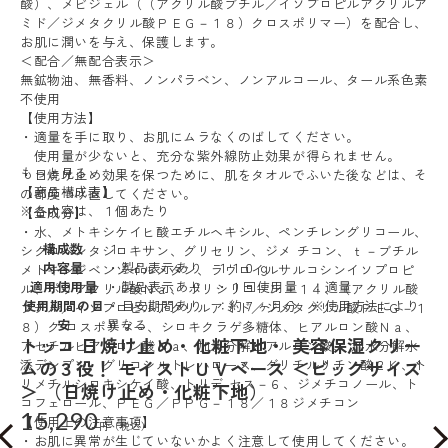
酸）、メビジェル（（アクリル酸ブチル／イソプロピルアクリルア
ミド／ジメタクリル酸ＰＥＧ－１８）クロスポリマー）を配合し、
お肌に潤いを与え、保護します。
＜配合／無配合表示＞
無鉱物油、無香料、ノンパラベン、ノンアルコール、タール系色素
不使用
【使用方法】
・適量を手に取り、お肌にムラなくのばしてください。
使用量が少ないと、充分な紫外線防止効果が得られません。
もっと見る
・日焼け止め効果を保つために、肌をタオルでふいた後などは、そ
【商品構成表】
の都度つけ直してください。
※各内容は、１個あたり
【全成分】
・水、メトキシケイヒ酸エチルヘキシル、ペンチレングリコール、
構成数
１
シクロペンタシロキサン、グリセリン、ジメ チコン、ｔ－ブチル
内容量
・製品表示あり １１０ｇ
メトキシジベンゾイルメタン、ラウロイルサルコシンイソプロピ
適用使用量
・製品表示あり ・１回使用量 ：適量
ル、ポリアクリル酸Ｎａ、 ポリシリコーン－１４、（アクリル酸
使用期間の目
・目安期間あり ：約７ヶ月分 ※使用方法により
ブチル／イソプロピルアクリルアミド／ジメタクリル酸ＰＥＧ－１
安
異なる
８）ク ロスポリマー、シロキクラゲ多糖体、ヒアルロン酸Ｎａ、
トッコ 日焼け止め・化粧下地・ 美容保湿クリー
アセチルヒアルロン酸Ｎａ、加水分解ヒアルロン酸、 加水分解水
ムの３役！ モイストＵＶベース ＜ビッグサイズ
添デンプン、グリコシルトレハロース、グリチルリチン酸２Ｋ、ト
リメチルシロキシケイ酸、トリデ セス－６、ジメチコノール、ト
＞ （日焼け止め・化粧下地）
コフェロール、ＰＥＧ／ＰＰＧ－１８／１８ジメチコン
15,290
【使用上の注意事項】
・お肌に異常が生じていないかよく注意して使用してください。