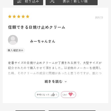
絞り込み
表示：新しい順
2026.7.3
信頼できる日焼け止めクリーム
みーちゃんさん
定番サイズの日焼け止めクリームが丁度きれる所で、大型サイズが
紹介されたので購入させて頂きました。以前他のメーカーを使用し
た時、そのクリームの成分に問題があったと思うのですが、肌につ
けた時針で差したようなちくっとした刺激を感じすぐ使用を止めた
続きを読む
経験がありました。トッコの製品はローションを始め安心して使用
できる製品で、ずっと使い続けたいと思っています。
参考になった
0
Like!
0