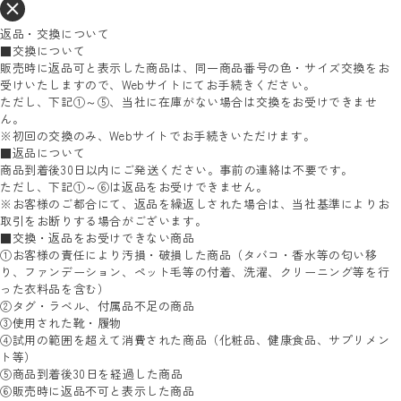
返品・交換について
■交換について
販売時に返品可と表示した商品は、同一商品番号の色・サイズ交換をお
受けいたしますので、Webサイトにてお手続きください。
ただし、下記①～⑤、当社に在庫がない場合は交換をお受けできませ
ん。
※初回の交換のみ、Webサイトでお手続きいただけます。
■返品について
商品到着後30日以内にご発送ください。事前の連絡は不要です。
ただし、下記①～⑥は返品をお受けできません。
※お客様のご都合にて、返品を繰返しされた場合は、当社基準によりお
取引をお断りする場合がございます。
■交換・返品をお受けできない商品
①お客様の責任により汚損・破損した商品（タバコ・香水等の匂い移
り、ファンデーション、ペット毛等の付着、洗濯、クリーニング等を行
った衣料品を含む）
②タグ・ラベル、付属品不足の商品
③使用された靴・履物
④試用の範囲を超えて消費された商品（化粧品、健康食品、サプリメン
ト等）
⑤商品到着後30日を経過した商品
⑥販売時に返品不可と表示した商品