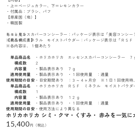
・上＝ベージュカラー、下＝レモンカラー
・付属品：ブラシ、パフ
【原産国（地）】
・韓国製
※エッセンスカバーコンシーラー：パッケージ表示は「美容コンシー
もっと見る
※ＲＳＦ ミネラル モイストパウダー：パッケージ表示は「ＲＳＦ
【商品構成表】
※各内容は、１個あたり
単品商品名
・ホリカホリカ エッセンスカバーコンシーラー ７
構成数
２
内容量
・製品表示あり ７ｇ
適用使用量
・製品表示あり ・１回使用量 ：適量
使用期間の目安
・目安期間あり ：３～４ヶ月分 ※１日１回使用時
単品商品名
・ホリカホリカ ＲＳＦ ミネラル モイストパウダ
構成数
１
内容量
・製品表示あり １２ｇ
適用使用量
・製品表示あり ・１回使用量 ：適量
使用期間の目安
・使用方法により異なる
ホリカホリカ シミ・クマ・くすみ・ 赤みを一気に
15,400