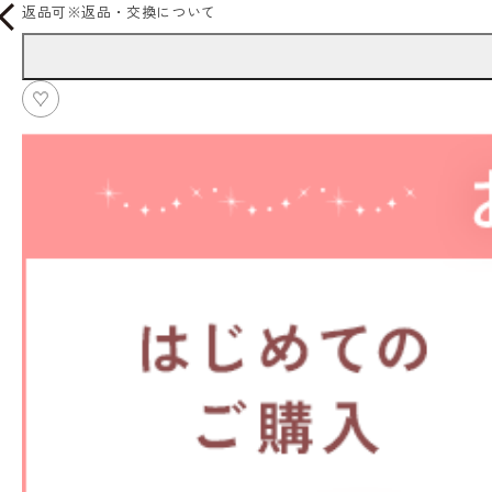
返品可
※
返品・交換について