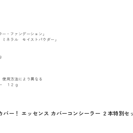
ラー・ファンデーション」
 ミネラル モイストパウダー」
ｇ
、使用方法により異なる
ー １２ｇ
カバー！ エッセンス カバーコンシーラー ２本特別セ