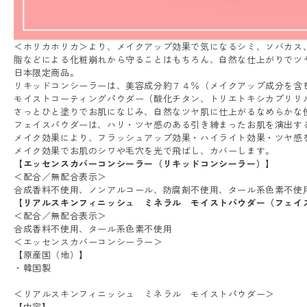
＜ホリカホリカ＞より、メイクアップ効果で気になるシミ、ソバカス
脂などによる化粧崩れから守ることはもちろん、自然な仕上がりでツ
日本限定商品。
リキッドコンシーラーは、美容成分約７４％（メイクアップ成分を含
モイストコーティングパウダー（酸化チタン、トリエトキシカプリリ
さっとひと塗りでお肌になじみ、自然なツヤ肌に仕上がるなめらかな
フェイスパウダーは、ハリ・ツヤ感のある引き締まったお肌を演出す
メイク効果により、フラッシュアップ効果・ハイライト効果・ツヤ感
メイク効果でお肌のシワや毛穴を光で飛ばし、カバーします。
【エッセンスカバーコンシーラー（リキッドコンシーラー）】
＜配合／無配合表示＞
合成香料不使用、ノンアルコール、防腐剤不使用、タール系色素不使
【リアルスキンフィニッシュ ミネラル モイストパウダー（フェイ
＜配合／無配合表示＞
合成香料不使用、タール系色素不使用
＜エッセンスカバーコンシーラー＞
【原産国（地）】
・韓国製
＜リアルスキンフィニッシュ ミネラル モイストパウダー＞
【内容】