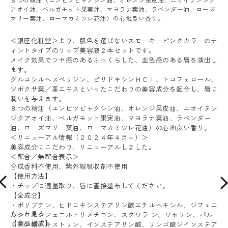
アオイ油、ベルガモット果実油、マヨラナ葉油、ラベンダー油、ローズ
マリー葉油、ローマカミツレ花油）の心地良い香り。
＜銀座化粧堂＞より、肌色を選ばないスモーキーピンクカラーのテ
ィントタイプのリップ美容液２本セットです。
メイク効果でツヤ感のあるふっくらした、血色感のある唇を演出し
ます。
グルコシルヘスペリジン、ピリドキシンＨＣＩ、トコフェロール、
ツボクサ葉／茎エキスといったこだわりの美容成分を配合し、唇に
潤いを与えます。
８つの精油（エンピツビャクシン油、オレンジ果皮油、ニオイテン
ジクアオイ油、ベルガモット果実油、マヨラナ葉油、ラベンダー
油、ローズマリー葉油、ローマカミツレ花油）の心地良い香り。
＜リニューアル情報（２０２４年４月～）＞
美容成分にこだわり、リニューアルしました。
＜配合／無配合表示＞
合成香料不使用、紫外線吸収剤不使用
【使用方法】
・チップに適量取り、唇に直接塗布してください。
【全成分】
・ポリブテン、ヒドロキシステアリン酸エチルヘキシル、ジフェニ
もっと見る
ルシロキシフェニルトリメチコン、スクワラ ン、ワセリン、パル
【商品構成】
ミチン酸デキストリン、イソステアリン酸、リンゴ酸ジイソステア