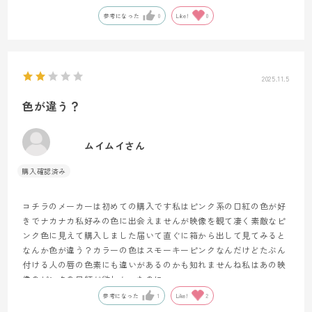
参考になった
0
Like!
0
2025.11.5
色が違う？
ムイムイさん
コチラのメーカーは初めての購入です私はピンク系の口紅の色が好
きでナカナカ私好みの色に出会えませんが映像を観て凄く素敵なピ
ンク色に見えて購入しました届いて直ぐに箱から出して見てみると
なんか色が違う？カラーの色はスモーキーピンクなんだけどたぶん
付ける人の唇の色素にも違いがあるのかも知れませんね私はあの映
像のピンクの口紅が欲しかったのに
参考になった
1
Like!
2