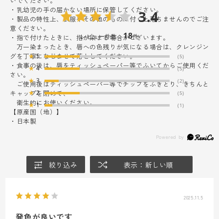
いでください。
・乳幼児の手の届かない場所に保管してください。
3.4
・製品の特性上、衣服やその他のものに付くと落ちませんのでご注
意ください。
18
レビュー件数：
件
・指で付けたときに、指が染まる場合がございます。
万一染まったとき、唇への色残りが気になる場合は、クレンジン
グを丁寧になじませて落としてください。
★
5
(5)
・食事の後は、唇をティッシュペーパー等でふいてからご使用くだ
★
4
(5)
さい。
★
3
(2)
ご使用後はティッシュペーパー等でチップをふきとり、きちんと
キャップを閉めて、
★
2
(5)
衛生的にお使いください。
★
1
(1)
【原産国（地）】
・日本製
絞り込み
表示：新しい順
2025.11.5
発色が良いです