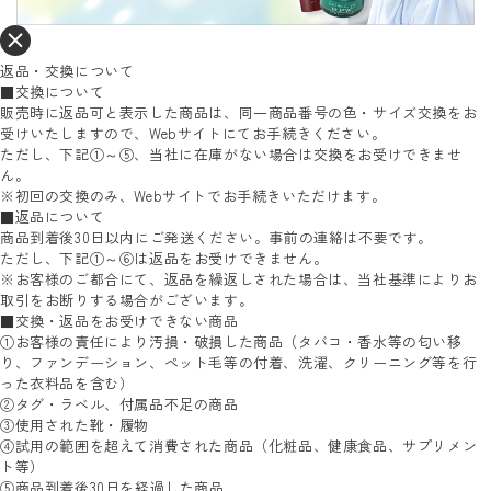
返品・交換について
■交換について
販売時に返品可と表示した商品は、同一商品番号の色・サイズ交換をお
受けいたしますので、Webサイトにてお手続きください。
ただし、下記①～⑤、当社に在庫がない場合は交換をお受けできませ
ん。
※初回の交換のみ、Webサイトでお手続きいただけます。
■返品について
商品到着後30日以内にご発送ください。事前の連絡は不要です。
ただし、下記①～⑥は返品をお受けできません。
※お客様のご都合にて、返品を繰返しされた場合は、当社基準によりお
取引をお断りする場合がございます。
■交換・返品をお受けできない商品
①お客様の責任により汚損・破損した商品（タバコ・香水等の匂い移
り、ファンデーション、ペット毛等の付着、洗濯、クリーニング等を行
った衣料品を含む）
②タグ・ラベル、付属品不足の商品
③使用された靴・履物
④試用の範囲を超えて消費された商品（化粧品、健康食品、サプリメン
ト等）
⑤商品到着後30日を経過した商品