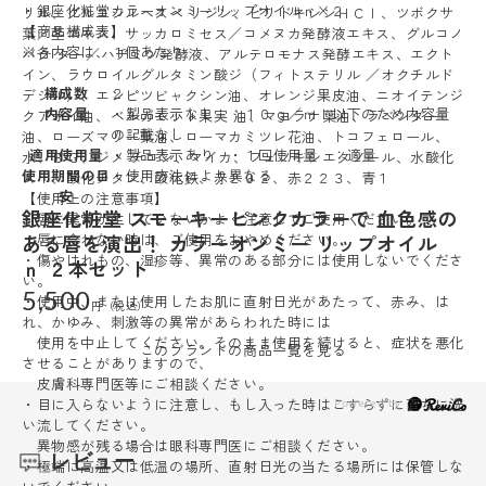
・銀座化粧堂カラーオンミーリップオイルｎ×２
リル、グルコシルヘスペ リジン、ピリドキシンＨＣｌ、ツボクサ
【商品構成表】
葉／茎エキス、サッカロミセス／コメヌカ発酵液エキス、グルコノ
※各内容は、１個あたり
バク ター／ハチミツ発酵液、アルテロモナス発酵エキス、エクト
イン、ラウロイルグルタミン酸ジ（フィトステリル ／オクチルド
構成数
２
デシル）、エンピツビャクシン油、オレンジ果皮油、ニオイテンジ
内容量
・製品表示なし ：１０ｇ／ｍｌ以下のため内容量
クアオイ油、ベルガモット果実 油、マヨラナ葉油、ラベンダー
の記載なし
油、ローズマリー葉油、ローマカミツレ花油、トコフェロール、
適用使用量
・製品表示あり ・１回使用量 ：適量
水、ＢＧ、ジメ チコン、マイカ、フェノキシエタノール、水酸化
使用期間の目
・使用方法により異なる
Ａｌ、酸化チタン、酸化鉄、赤２０２、赤２２３、青１
安
【使用上の注意事項】
銀座化粧堂 スモーキーピンクカラーで 血色感の
・唇に異常が生じていないかよく注意してご使用ください。
ある唇を演出！ カラーオンミー リップオイル
唇に合わない時は、ご使用をおやめください。
・傷やはれもの、湿疹等、異常のある部分には使用しないでくださ
ｎ ２本セット
い。
5,500
・使用中、または使用したお肌に直射日光があたって、赤み、は
れ、かゆみ、刺激等の異常があらわれた時には
使用を中止してください。そのまま使用を続けると、症状を悪化
このブランドの商品一覧を見る
させることがありますので、
皮膚科専門医等にご相談ください。
・目に入らないように注意し、もし入った時はこすらずに直ちに洗
い流してください。
異物感が残る場合は眼科専門医にご相談ください。
レビュー
・極端に高温又は低温の場所、直射日光の当たる場所には保管しな