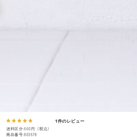
1件のレビュー
送料区分
:
660円（税込）
商品番号
:
803678