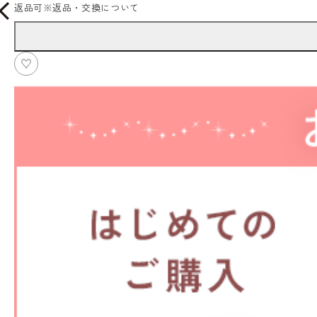
返品可
※
返品・交換について