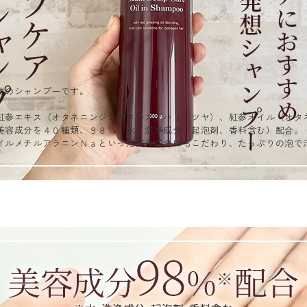
要のシャンプーです。
紅参エキス（オタネニンジン根エキス／ハリ、ツヤ）、紅参オイル（オタ
美容成分を４０種類、９８％（水、洗浄成分、起泡剤、香料含む）配合。
イルメチルアラニンＮａといった洗浄成分にもこだわり、たっぷりの泡で