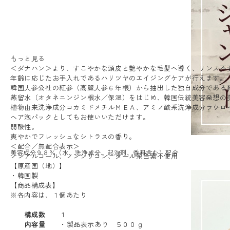
もっと見る
＜ダナハン＞より、すこやかな頭皮と艶やかな毛髪へ導く、リンス不
年齢に応じたお手入れであるハリツヤのエイジングケアが行えます。
韓国人参公社の紅参（高麗人参６年根）から抽出した独自成分である
蒸留水（オタネニンジン根水／保湿）をはじめ、韓国伝統美容発想の
植物由来洗浄成分コカミドメチルＭＥＡ、アミノ酸系洗浄成分ラウロ
ヘア泡パックとしてもお使いいただけます。
弱酸性。
爽やかでフレッシュなシトラスの香り。
＜配合／無配合表示＞
美容成分９８％（水、洗浄成分、起泡剤、香料含む）配合
ノンアルコール、ノンシリコン、タール系色素不使用
【原産国（地）】
・韓国製
【商品構成表】
※各内容は、１個あたり
構成数
１
内容量
・製品表示あり ５００ｇ