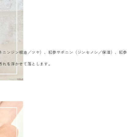
ネニンジン根油／ツヤ）、紅参サポニン（ジンセノシ／保湿）、紅参
汚れを浮かせて落とします。