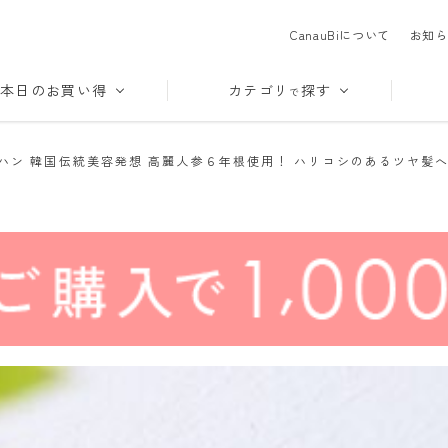
CanauBiについて
お知ら
本日のお買い得
カテゴリ
探す
で
ハン 韓国伝統美容発想 高麗人参６年根使用！ ハリコシのあるツヤ髪