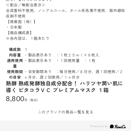
＜配合／無配合表示＞
合成香料不使用、ノンアルコール、タール系色素不使用、紫外線吸
収剤不使用
【原産国（地）】
・日本製
【商品構成表】
※各内容は、１個あたり
構成数
１
内容量
・製品表示あり ：１枚２５ｍｌ×８枚入
適用使用
・製品表示あり ・１回使用量 ：１枚
量
使用期間
・目安期間あり ：毎日使用／８日分、週１回使用／２
の目安
ヶ月分、週２回使用／１ヶ月分
熟酵 熟成発酵独自成分配合！ ハリツヤ潤い肌に
導く ビタコラＶＣ プレミアムマスク １箱
8,800
このブランドの商品一覧を見る