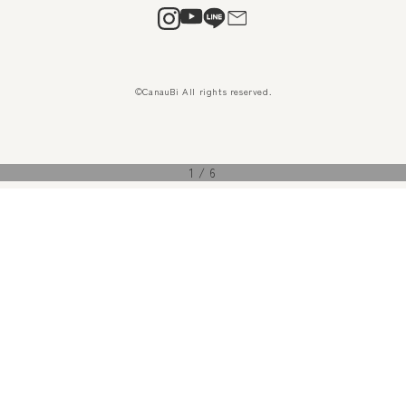
©CanauBi All rights reserved.
1
/
6