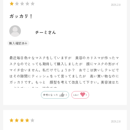
2026.2.8
ガッカリ！
チーミさん
最近毎日色々なマスクをしていますが 美容のカリスマが作ったマ
スクなのでとっても期待して購入しましたが 顔にマスクの形がイ
マイチ合いません。私だけでしょうか？ おでこは狭いしテレビで
はその隙間にティッシュをって言ってましたが 高い買い物なのに
ガッカリです。もっと 顔型を考えて改良して下さい。美容液はた
っぷりでいいのに 残念です。
参考になった
0
Like!
0
2026.2.8