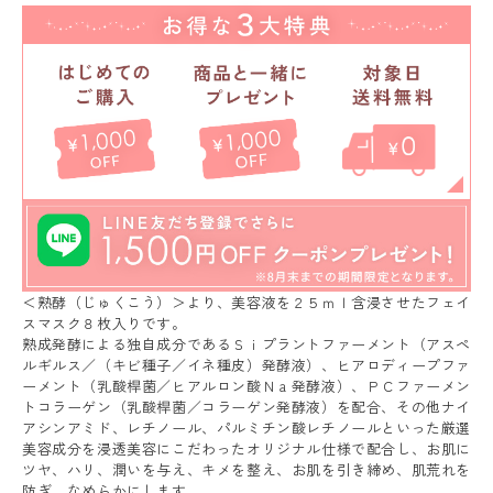
＜熟酵（じゅくこう）＞より、美容液を２５ｍｌ含浸させたフェイ
スマスク８枚入りです。
熟成発酵による独自成分であるＳｉプラントファーメント（アスペ
ルギルス／（キビ種子／イネ種皮）発酵液）、ヒアロディープファ
ーメント（乳酸桿菌／ヒアルロン酸Ｎａ発酵液）、ＰＣファーメン
トコラーゲン（乳酸桿菌／コラーゲン発酵液）を配合、その他ナイ
アシンアミド、レチノール、パルミチン酸レチノールといった厳選
美容成分を浸透美容にこだわったオリジナル仕様で配合し、お肌に
ツヤ、ハリ、潤いを与え、キメを整え、お肌を引き締め、肌荒れを
防ぎ、なめらかにします。