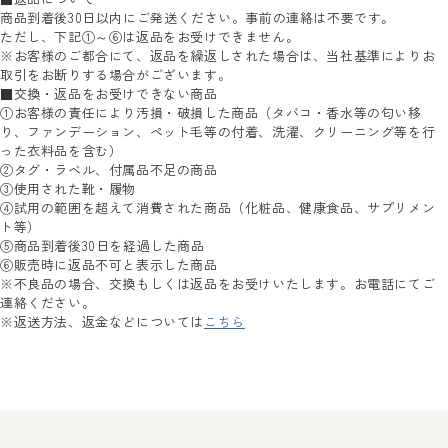
商品到着後30日以内にご発送ください。事前の連絡は不要です。
ただし、下記①～⑥は返品をお受けできません。
※お客様のご都合にて、返品を繰返しされた場合は、当社基準によりお
取引をお断りする場合がございます。
■交換・返品をお受けできない商品
①お客様の責任により汚損・破損した商品（タバコ・香水等の匂い移
り、ファンデーション、ペット毛等の付着、洗濯、クリーニング等を行
った衣料品を含む）
②タグ・ラベル、付属品不足の商品
③使用された靴・履物
④試用の範囲を超えて消費された商品（化粧品、健康食品、サプリメン
ト等）
⑤商品到着後30日を経過した商品
⑥販売時に返品不可と表示した商品
※不良品の場合、交換もしくは返品をお受けいたします。お電話にてご
連絡ください。
※返送方法、返金などについては
こちら