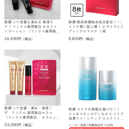
熟酵 シワ改善＆美白＆ 保湿ケ
熟酵 熟成発酵独自成分配合！ ハ
ア！ リンクル薬用美白 ＢＢファ
リツヤ潤い肌に導く ビタコラＶＣ
ンデーション （リンクル薬用美白
プレミアムマスク １箱
ファンデーションＷＪＭ） ３本特
26,400
8,800
別セット
熟酵 シワ改善・美白・保湿！
熟酵 エステの感動を届けたい！
ザ リンクル 薬用美白セラム
ＵＶ＆スキンケアしながら メイク
（リンクル薬用美白 セラムＪＭ
効果でトーンアップ エステトリー
５） デビュー６本分特別セット
トメント トーンアップ ＵＶエッ
33,000
メーカー希望小売価格合計 17,600円
センス ３本分セット