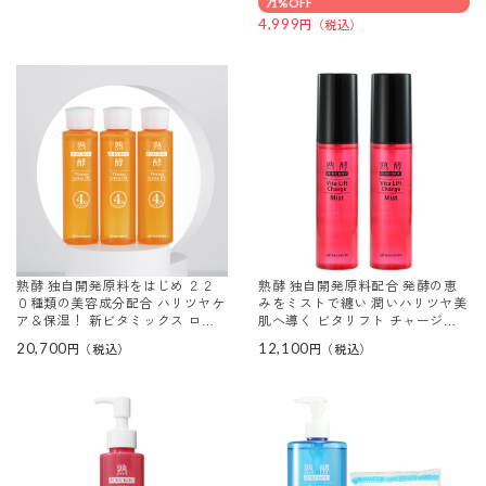
71%OFF
4,999
熟酵 独自開発原料をはじめ ２２
熟酵 独自開発原料配合 発酵の恵
０種類の美容成分配合 ハリツヤケ
みをミストで纏い 潤いハリツヤ美
ア＆保湿！ 新ビタミックス ロー
肌へ導く ビタリフト チャージミ
ションＤＸ デビュー３本セット
スト ２本セット
20,700
12,100