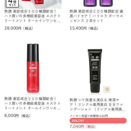
熟酵 美容成分３００種類配合！
熟酵 美容成分２００種類配合 徹
ハリ潤いの多機能美容液 エステト
底ハリケア！ ハリコラ ダーマエ
リートメント オールインワンセラ
ッセンス ２本セット
ム ４本分セット
28,000
15,400
熟酵 美容成分３００種類配合！
熟酵 シワ改善＆美白＆ 保湿ケ
ハリ潤いの多機能美容液 エステト
ア！ リンクル薬用美白 ＢＢファ
リートメント オールインワンセラ
ンデーション （リンクル薬用美白
ム
ファンデーションＷＪＭ）
8,000
メーカー希望小売価格 8,800円
20%OFF
7,040