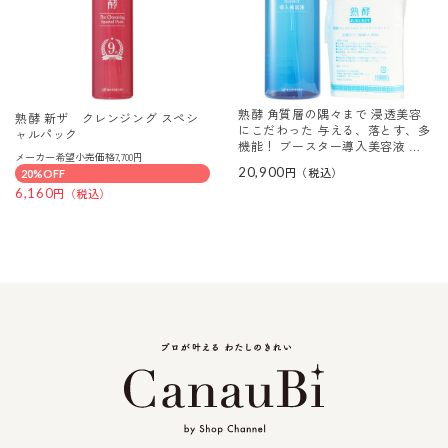
熟酵 角質層の隅々まで 浸透美容
熟酵 新ザ クレンジング スペシ
にこだわった 与える、落とす、多
ャルパック
機能！ ブースター導入美容液 ３
メーカー希望小売価格7,700円
本分特別セット
20,900
20%OFF
6,160