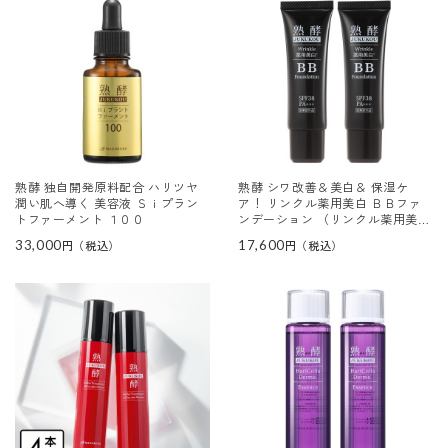
熟酵 独自開発原料配合 ハリツヤ
熟酵 シワ改善＆美白＆ 保湿ケ
潤い肌へ導く 美容液 Ｓｉプラン
ア！ リンクル薬用美白 ＢＢファ
トファーメント １００
ンデーション （リンクル薬用美白
ファンデーションＷＪＭ） ２本セ
33,000
17,600
ット