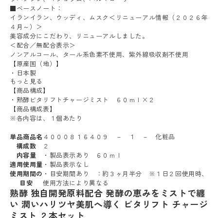
■ベースノート：
イランイラン、ウッディ、ムスク＜リニューアル情報（２０２６年
４月～）＞
美容成分にこだわり、リニューアルしました。
＜配合／無配合表示＞
ノンアルコール、タール系色素不使用、紫外線吸収剤不使用
【原産国（地）】
・日本製
もっと見る
【商品構成】
・熟酵ビタリフトチャージミスト ６０ｍｌ×２
【商品構成表】
※各内容は、１個あたり
単品商品名
４０００８１６４０９ － １ － 化粧品
構成数
２
内容量
・製品表示あり ６０ｍｌ
適用使用量
・製品表示なし
使用期間の
・目安期間あり ：約３ヶ月半分 ※１日２回使用時、
目安
使用方法により異なる
熟酵 独自開発原料配合 発酵の恵みをミストで纏
い 潤いハリツヤ美肌へ導く ビタリフト チャージ
ミスト ２本セット