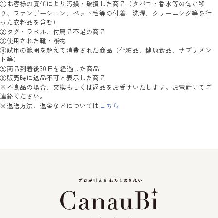
①お客様の責任により汚損・破損した商品（タバコ・香水等の匂い移
り、ファンデーション、ペット毛等の付着、洗濯、クリーニング等を行
った衣料品を含む）
②タグ・ラベル、付属品不足の商品
③使用された靴・履物
④試用の範囲を超えて消費された商品（化粧品、健康食品、サプリメン
ト等）
⑤商品到着後30日を経過した商品
⑥販売時に返品不可と表示した商品
※不良品の場合、交換もしくは返品をお受けいたします。お電話にてご
連絡ください。
※返送方法、返金などについては
こちら