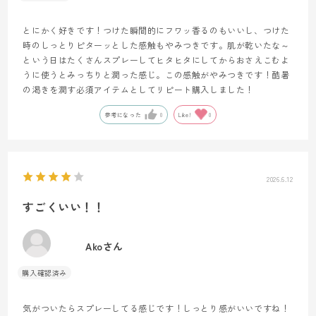
とにかく好きです！つけた瞬間的にフワッ香るのもいいし、つけた
時のしっとりピターッとした感触もやみつきです。肌が乾いたな～
という日はたくさんスプレーしてヒタヒタにしてからおさえこむよ
うに使うとみっちりと潤った感じ。この感触がやみつきです！酷暑
の渇きを潤す必須アイテムとしてリピート購入しました！
参考になった
0
Like!
0
2026.6.12
すごくいい！！
Akoさん
気がついたらスプレーしてる感じです！しっとり感がいいですね！