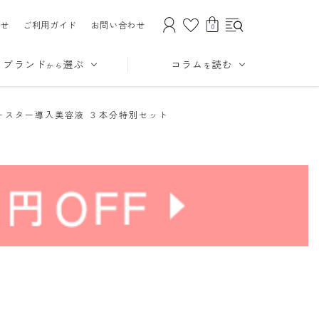
せ
ご利用ガイド
お問い合わせ
0
ブランド
選ぶ
コラム
読む
から
を
ースター導入美容液 ３本分特別セット