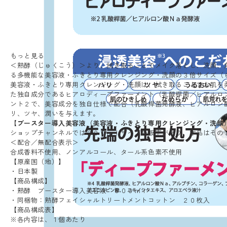
もっと見る
＜熟酵（じゅくこう）＞より、拭き取ることでメイク落とし、洗顔、
る多機能な美容液・ふきとり専用クレンジング・洗顔の３倍サイズ（
美容液・ふきとり専用クレンジング・洗顔は、拭き取ることでお肌を
た独自成分であるヒアロディープファーメント（乳酸桿菌／ヒアルロ
ント２で、美容成分を独自仕様で配合（乳酸桿菌発酵液、ヒアルロン
リ、ツヤ、潤いを与えます。
【ブースター導入美容液（美容液・ふきとり専用クレンジング・洗顔
ショップチャンネルでは２００ｍｌサイズの販売があり、本品はその
＜配合／無配合表示＞
合成香料不使用、ノンアルコール、タール系色素不使用
【原産国（地）】
・日本製
【商品構成】
・熟酵 ブースター導入美容液 ６００ｍｌ
・同梱物：熟酵フェイシャルトリートメントコットン ２０枚入
【商品構成表】
※各内容は、１個あたり