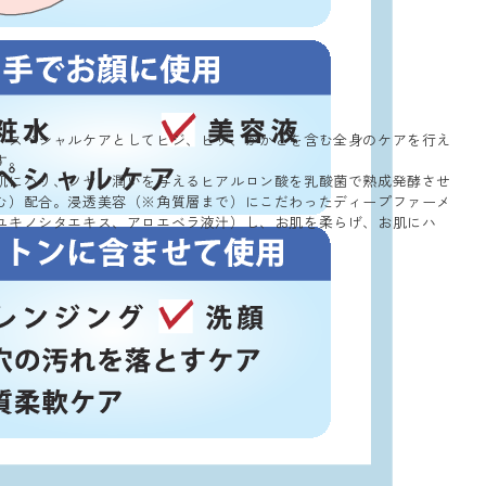
、スペシャルケアとしてヒジ、ヒザ、かかとを含む全身のケアを行え
す。
肌にハリ、ツヤ、潤いを与えるヒアルロン酸を乳酸菌で熟成発酵させ
む）配合。浸透美容（※角質層まで）にこだわったディープファーメ
ユキノシタエキス、アロエベラ液汁）し、お肌を柔らげ、お肌にハ