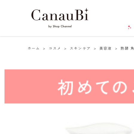
ホーム
>
コスメ
>
スキンケア
>
美容液
>
熟酵 