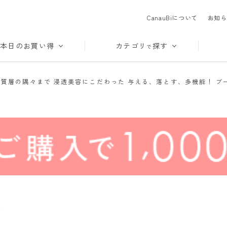
CanauBiについて
お知ら
本日のお買い得
カテゴリ
探す
で
角質層の隅々まで 浸透美容にこだわった 与える、落とす、多機能！ ブ