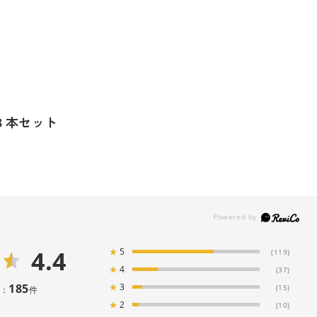
３本セット
4.4
★
5
(119)
★
4
(37)
185
★
3
(15)
：
件
★
2
(10)