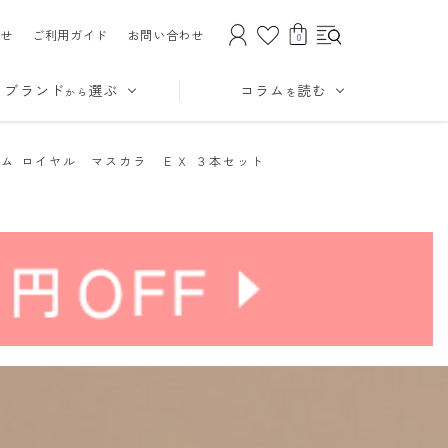
せ
ご利用ガイド
お問い合わせ
0
ブランド
選ぶ
コラム
読む
から
を
ム ロイヤル マスカラ ＥＸ ３本セット