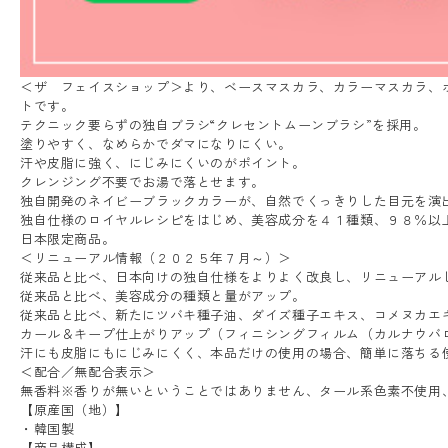
＜ザ フェイスショップ＞より、ベースマスカラ、カラーマスカラ、
トです。
テクニック要らずの独自ブラシ“クレセントムーンブラシ”を採用。
塗りやすく、なめらかでダマになりにくい。
汗や皮脂に強く、にじみにくいのがポイント。
クレンジング不要でお湯で落とせます。
独自開発のネイビーブラックカラーが、自然でくっきりした目元を演
独自仕様のロイヤルレシピをはじめ、美容成分を４１種類、９８％以
日本限定商品。
＜リニューアル情報（２０２５年７月～）＞
従来品と比べ、日本向けの独自仕様をよりよく改良し、リニューアル
従来品と比べ、美容成分の種類と量がアップ。
従来品と比べ、新たにツバキ種子油、ダイズ種子エキス、コメヌカエ
カール＆キープ仕上がりアップ（フィニシングフィルム（カルナウバ
汗にも皮脂にもにじみにくく、本品だけの使用の場合、簡単に落ちる
＜配合／無配合表示＞
無香料※香りが無いということではありません、タール系色素不使用
【原産国（地）】
・韓国製
【商品構成】