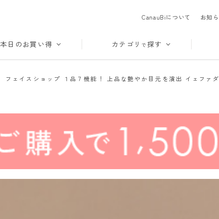
CanauBiについて
お知ら
本日のお買い得
カテゴリ
探す
で
 フェイスショップ １品７機能！ 上品な艶やか目元を演出 イェファダ