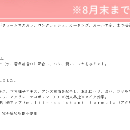
ボリュームマスカラ、ロングラッシュ、カーリング、カール固定、まつ毛
出。
上（水、着色剤含む）配合し、ハリ、潤い、ツヤを与えます。
しました。
キス、ゴマ種子エキス、アンズ核油を配合し、お肌にハリ、潤い、ツヤを
ロウ、アクリレーツコポリマー））※従来品比※メイク効果。
使用感アップ（ｍｕｌｔｉ－ｒｅｓｉｓｔａｎｔ ｆｏｒｍｕｌａ（アク
、紫外線吸収剤不使用