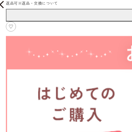
返品可
※
返品・交換について