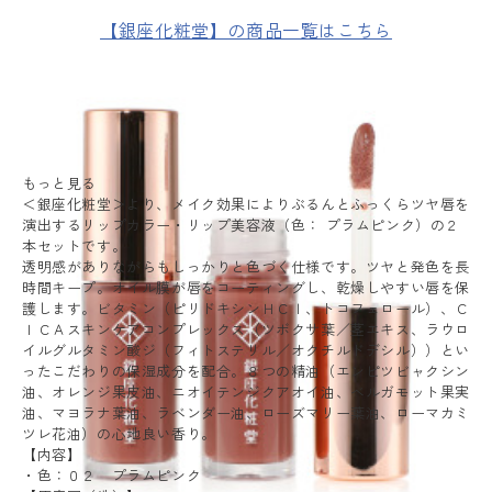
【銀座化粧堂】の商品一覧はこちら
もっと見る
＜銀座化粧堂＞より、メイク効果によりぶるんとふっくらツヤ唇を
演出するリップカラー・リップ美容液（色： プラムピンク）の２
本セットです。
透明感がありながらもしっかりと色づく仕様です。ツヤと発色を長
時間キープ。オイル膜が唇をコーティングし、乾燥しやすい唇を保
護します。ビタミン（ピリドキシンＨＣｌ、トコフェロール）、Ｃ
ＩＣＡスキンケアコンプレックス（ツボクサ葉／茎エキス、ラウロ
イルグルタミン酸ジ（フィトステリル／オクチルドデシル））とい
ったこだわりの保湿成分を配合。８つの精油（エンピツビャクシン
油、オレンジ果皮油、ニオイテンジクアオイ油、ベルガモット果実
油、マヨラナ葉油、ラベンダー油、ローズマリー葉油、ローマカミ
ツレ花油）の心地良い香り。
【内容】
・色：０２ プラムピンク