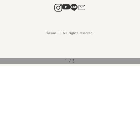
©CanauBi All rights reserved.
1
/
3