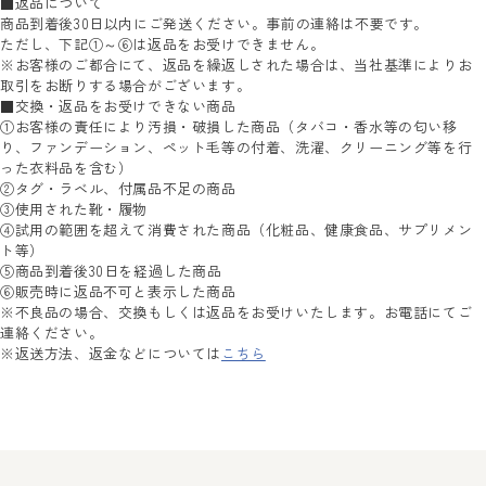
■返品について
商品到着後30日以内にご発送ください。事前の連絡は不要です。
ただし、下記①～⑥は返品をお受けできません。
※お客様のご都合にて、返品を繰返しされた場合は、当社基準によりお
取引をお断りする場合がございます。
■交換・返品をお受けできない商品
①お客様の責任により汚損・破損した商品（タバコ・香水等の匂い移
り、ファンデーション、ペット毛等の付着、洗濯、クリーニング等を行
った衣料品を含む）
②タグ・ラベル、付属品不足の商品
③使用された靴・履物
④試用の範囲を超えて消費された商品（化粧品、健康食品、サプリメン
ト等）
⑤商品到着後30日を経過した商品
⑥販売時に返品不可と表示した商品
※不良品の場合、交換もしくは返品をお受けいたします。お電話にてご
連絡ください。
※返送方法、返金などについては
こちら