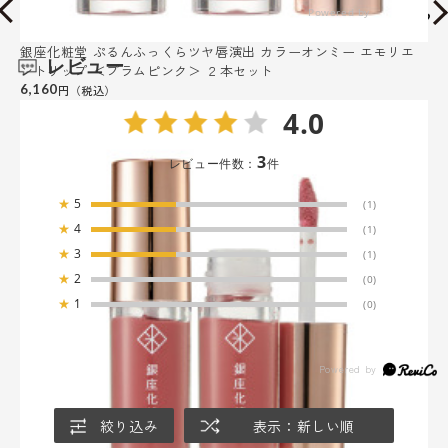
銀座化粧堂 ぷるんふっくらツヤ唇演出 カラーオンミー エモリエ
レビュー
ントリップ ＜プラムピンク＞ ２本セット
6,160
4.0
3
レビュー件数：
件
★
5
(1)
★
4
(1)
★
3
(1)
★
2
(0)
★
1
(0)
絞り込み
表示：新しい順