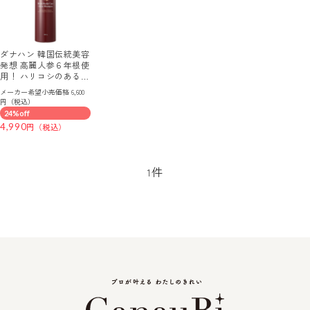
ダナハン 韓国伝統美容
発想 高麗人参６年根使
用！ ハリコシのあるツ
ヤ髪へ マルチ スカル
メーカー希望小売価格 6,600
プケア オイルインシャ
円（税込）
ンプー
24%off
4,990
件
1