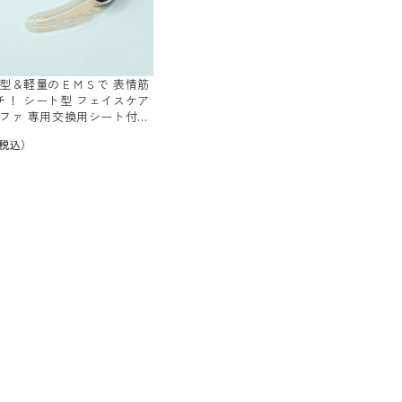
薄型＆軽量のＥＭＳで 表情筋
チ！ シート型 フェイスケア
ルファ 専用交換用シート付