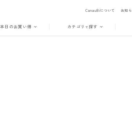
CanauBiについて
お知ら
本日のお買い得
カテゴリ
探す
で