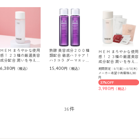
ＭＥＭ まろやかな使用
熟酵 美容成分２００種
ＭＥＭ まろやかな使用
感！ ２３種の厳選美容
類配合 徹底ハリケア！
感！ ２３種の厳選美容
成分配合 潤いを与えて
ハリコラ ダーマエッセ
成分配合 潤いを与えて
肌を整える エッセン
ンス ２本セット
肌を整える エッセン
6,380
15,400
期間限定：8/7(金)～8/13(木)
ス ローション （化粧
ス ローション トライ
メーカー希望小売価格:6,380
水）
アルセット
円
37%OFF
3,980
件
36