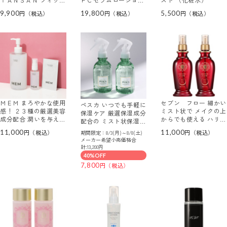
ィング コンディショナ
ビッグサイズ ２本セッ
9,900
19,800
5,500
ー （化粧水）
ト
ＭＥＭ まろやかな使用
セブン フロー 細かい
ペスカ いつでも手軽に
感！ ２３種の厳選美容
ミスト状で メイクの上
保湿ケア 厳選保湿成分
成分配合 潤いを与えて
からでも使える ハリツ
配合の ミスト状保湿美
肌を整える エッセン
ヤ潤い美肌へ導く ビュ
容水 ハーバルミスト
11,000
11,000
期間限定：8/3(月)～8/8(土)
ス ローション ２．２
ーティー フルーツ Ｖ
ＥＸ ２００ｍｌサイズ
メーカー希望小売価格合
本分特別セット
ミスト ２本セット
２本セット
計:13,200円
40%OFF
7,800