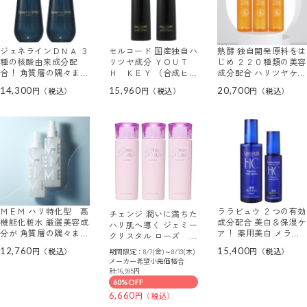
ジェネラインＤＮＡ ３
セルコード 国産独自ハ
熟酵 独自開発原料をは
種の核酸由来成分配
リツヤ成分 ＹＯＵＴ
じめ ２２０種類の美容
合！ 角質層の隅々まで
Ｈ ＫＥＹ （合成ヒト
成分配合 ハリツヤケア
浸透 ハリツヤ潤いキメ
遺伝子組換 ポリペプチ
＆保湿！ 新ビタミック
14,300
15,960
20,700
肌へ導く ジェネライン
ド－９２）配合 ユース
ス ローションＤＸ デ
ＤＮＡミスト デビュー
キー ザ ブースト エ
ビュー３本セット
２本セット
ッセンス デビュー２本
セット
ＭＥＭ ハリ特化型 高
ララビュウ ２つの有効
チェンジ 潤いに満ちた
機能化粧水 厳選美容成
成分配合 美白＆保湿ケ
ハリ肌へ導く ジェミー
分が 角質層の隅々まで
ア！ 薬用美白 メラノ
クリスタル ローズ ロ
密着浸透 なめらかなハ
ミストセラム ２００ｍ
ーション ３本セット
12,760
15,400
期間限定：8/7(金)～8/13(木)
リツヤ肌へ！ エッセン
ｌサイズ＆ １００ｍｌ
メーカー希望小売価格合
ス ローション ＜ミス
サイズ 大容量セット
計:16,995円
トタイプ＞ ２本セット
60%OFF
6,660