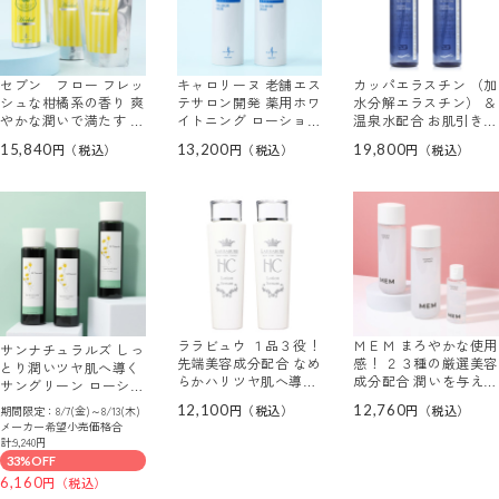
セブン フロー フレッ
キャロリーヌ 老舗エス
カッパエラスチン （加
シュな柑橘系の香り 爽
テサロン開発 薬用ホワ
水分解エラスチン） ＆
やかな潤いで満たす ボ
イトニング ローション
温泉水配合 お肌引き締
タニカル スパミスト
ＡＴ ２本セット
めハリ潤い肌！ コラボ
15,840
13,200
19,800
３本分セット
ーテ・アップ テンスー
ル リッチローション
２本セット
ララビュウ １品３役！
ＭＥＭ まろやかな使用
サンナチュラルズ しっ
先端美容成分配合 なめ
感！ ２３種の厳選美容
とり潤いツヤ肌へ導く
らかハリツヤ肌へ導く
成分配合 潤いを与えて
サングリーン ローショ
ＨＣ モイスト ローシ
肌を整える エッセン
ン ３本セット
12,100
12,760
期間限定：8/7(金)～8/13(木)
ョンセラム ２本セット
ス ローション ２本増
メーカー希望小売価格合
量セット
計:9,240円
33%OFF
6,160