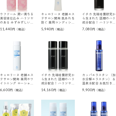
ウフドール 潤い満ちる
キャロリーヌ 老舗エス
イチカ 先端培養研究か
美容液仕込み ハリツヤ
テサロン開発 肌あれを
ら生まれた 話題のハリ
のある みずみずしいお
防ぐ 薬用コンディショ
成分配合！ ハリツヤ潤
肌へ ローション クチ
ニングローション ＜医
い なめらか肌へ導く化
11,440
5,940
7,080
ュール ２本セット
薬部外品・薬用化粧水
粧水 ｉＰＳ－ＳＮＡロ
＞
ーション
キャロリーヌ 老舗エス
イチカ 先端培養研究か
カッパエラスチン （加
テサロン開発 薬用ホワ
ら生まれた 話題のハリ
水分解エラスチン） ＆
イトニング ローション
成分配合！ ハリツヤ潤
温泉水配合 お肌引き締
ＡＴ （医薬部外品・薬
い なめらか肌へ導く化
めハリ潤い肌！ コラボ
6,600
14,160
9,900
用美白化粧水）
粧水 ｉＰＳ－ＳＮＡロ
ーテ・アップ テンスー
ーション ２本セット
ル リッチローション
（ミスト状化粧水）