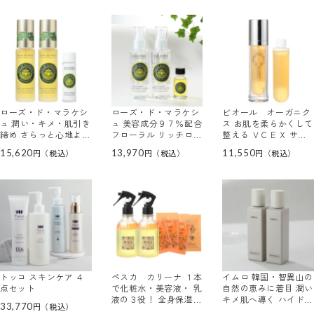
ローズ・ド・マラケシ
ローズ・ド・マラケシ
ビオール オーガニク
ュ 潤い・キメ・肌引き
ュ 美容成分９７％配合
ス お肌を柔らかくして
締め さらっと心地よい
フローラル リッチロー
整える ＶＣＥＸ サイ
植物由来の美容オイル
ション ヴェルヴェーン
エンスブースター トリ
15,620
13,970
11,550
新リッチ ヴェルヴェー
２本特別セット
プルセル ２本分セット
ンオイル ２本特別セッ
ト
トッコ スキンケア ４
ペスカ カリーナ １本
イムロ 韓国・智異山の
点セット
で化粧水・美容液・ 乳
自然の恵みに着目 潤い
液の３役！ 全身保湿美
キメ肌へ導く ハイドレ
33,770
容液 オールイン セラ
イティングトナー デビ