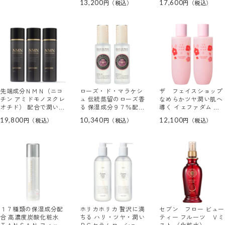
13,200
17,600
ムシャワー ２本スペシ
ュー２本セット
ャルセット
先端成分ＮＭＮ（ニコ
ローズ・ド・マラケシ
ザ フェイスショップ
チン アミドモノヌクレ
ュ 伝統蒸留のローズ香
なめらかツヤ潤い肌へ
オチド） 配合で潤いハ
る 保湿成分９７％配合
導く イェファダム Ｙ
リ肌へ！ リポソームＮ
で お肌を心地よく整え
カメリア ファースト
19,800
10,340
12,100
プラチナローション ３
る フローラル リッチ
エッセンス ２本セット
本セット
ローションローズ ２本
＜１０周年記念デザイ
セット
ン＞
１７種類の保湿成分配
ホリカホリカ 贅沢に満
セブン フロー ビュー
合 高濃度炭酸化粧水
ちる ハリ・ツヤ・潤い
ティー フルーツ Ｖミ
ＴＡＮＳＡＮ フィッテ
ＰＣセラムローション
スト （化粧水）