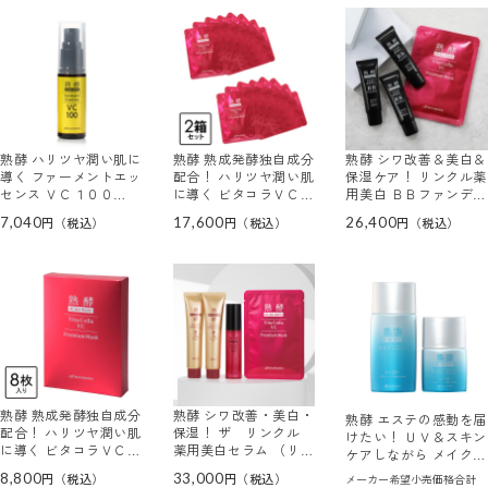
熟酵 ハリツヤ潤い肌に
熟酵 熟成発酵独自成分
熟酵 シワ改善＆美白＆
導く ファーメントエッ
配合！ ハリツヤ潤い肌
保湿ケア！ リンクル薬
センス ＶＣ１００
に導く ビタコラＶＣ
用美白 ＢＢファンデー
（美容液）
プレミアムマスク ２箱
ション （リンクル薬用
7,040
17,600
26,400
セット
美白 ファンデーション
ＷＪＭ） ３本特別セッ
ト
熟酵 熟成発酵独自成分
熟酵 シワ改善・美白・
熟酵 エステの感動を届
配合！ ハリツヤ潤い肌
保湿！ ザ リンクル
けたい！ ＵＶ＆スキン
に導く ビタコラＶＣ
薬用美白セラム （リン
ケアしながら メイク効
プレミアムマスク １箱
クル薬用美白 セラム
果でトーンアップ エス
8,800
33,000
メーカー希望小売価格合計
ＪＭ５） デビュー６本