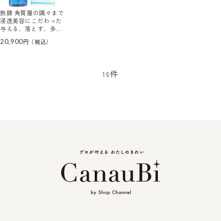
熟酵 角質層の隅々まで
浸透美容にこだわった
与える、落とす、多機
能！ ブースター導入美
20,900
容液 ３本分特別セット
件
16