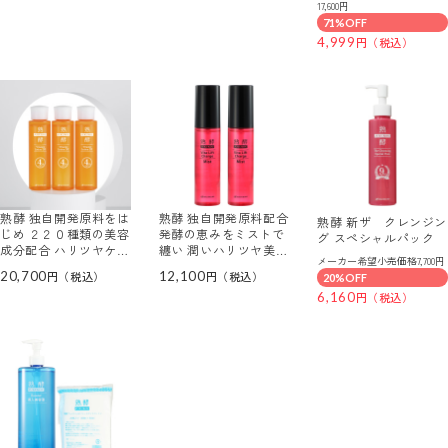
テトリートメント トー
17,600円
分特別セット
ンアップ ＵＶエッセン
71%OFF
ス ３本分セット
4,999
熟酵 独自開発原料をは
熟酵 独自開発原料配合
熟酵 新ザ クレンジン
じめ ２２０種類の美容
発酵の恵みをミストで
グ スペシャルパック
成分配合 ハリツヤケア
纏い 潤いハリツヤ美肌
メーカー希望小売価格7,700円
＆保湿！ 新ビタミック
へ導く ビタリフト チ
20,700
12,100
20%OFF
ス ローションＤＸ デ
ャージミスト ２本セッ
ビュー３本セット
ト
6,160