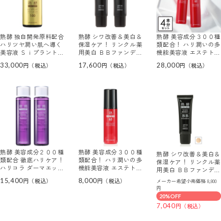
熟酵 独自開発原料配合
熟酵 シワ改善＆美白＆
熟酵 美容成分３００種
ハリツヤ潤い肌へ導く
保湿ケア！ リンクル薬
類配合！ ハリ潤いの多
美容液 Ｓｉプラントフ
用美白 ＢＢファンデー
機能美容液 エステトリ
ァーメント １００
ション （リンクル薬用
ートメント オールイン
33,000
17,600
28,000
美白 ファンデーション
ワンセラム ４本分セッ
ＷＪＭ） ２本セット
ト
熟酵 美容成分２００種
熟酵 美容成分３００種
熟酵 シワ改善＆美白＆
類配合 徹底ハリケア！
類配合！ ハリ潤いの多
保湿ケア！ リンクル薬
ハリコラ ダーマエッセ
機能美容液 エステトリ
用美白 ＢＢファンデー
ンス ２本セット
ートメント オールイン
ション （リンクル薬用
15,400
8,000
メーカー希望小売価格 8,800
ワンセラム
美白 ファンデーション
円
ＷＪＭ）
20%OFF
7,040